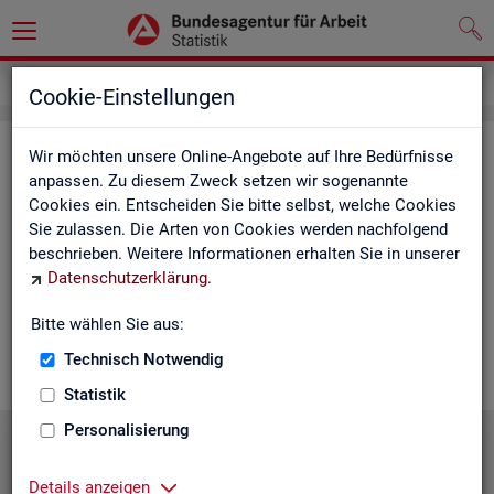
Statistiken
Statistiken nach Regionen
Cookie-Einstellungen
Sta­tis­ti­ken nach Re­gio­nen
Wir möchten unsere Online-Angebote auf Ihre Bedürfnisse
anpassen. Zu diesem Zweck setzen wir sogenannte
Cookies ein. Entscheiden Sie bitte selbst, welche Cookies
Auf den fol­gen­den Sei­ten fin­den Sie Land­kar­ten und Ta­bel­len
Sie zulassen. Die Arten von Cookies werden nachfolgend
mit den wich­tigs­ten ak­tu­el­len Eck­wer­ten zum Ar­beits- und
beschrieben. Weitere Informationen erhalten Sie in unserer
Aus­bil­dungs­markt. Über die Land­kar­ten ge­lan­gen Sie zu den
Datenschutzerklärung
.
ent­spre­chen­den Zah­len für die von Ihnen ge­wünsch­te Re­gi­on.
Au­ßer­dem haben wir hier Pro­dukt­emp­feh­lun­gen und Hin­ter­
Bitte wählen Sie aus:
grund-In­for­ma­tio­nen zu den re­gio­na­len Glie­de­run­gen zu­sam­
men­ge­stellt.
Technisch Notwendig
Statistik
Personalisierung
Details anzeigen