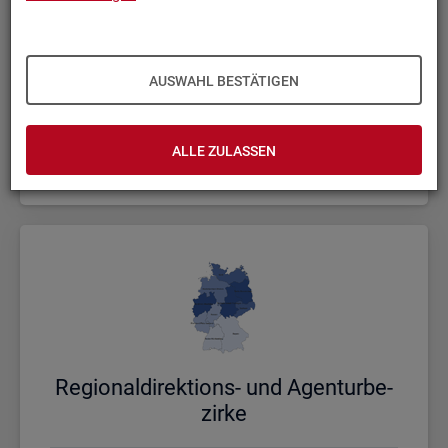
AUSWAHL BESTÄTIGEN
Bund, Län­der und Krei­se
ALLE ZULASSEN
Politische Gebietsstruktur
Re­gio­nal­di­rek­ti­ons- und Agen­tur­be­
zir­ke