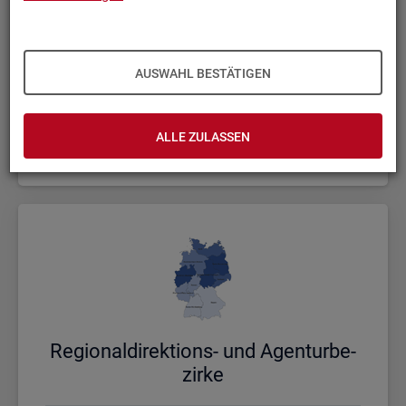
AUSWAHL BESTÄTIGEN
Bund, Län­der und Krei­se
ALLE ZULASSEN
Politische Gebietsstruktur
Re­gio­nal­di­rek­ti­ons- und Agen­tur­be­
zir­ke