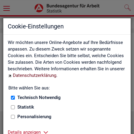
Statistiken
Statistiken nach Regionen
Cookie-Einstellungen
Sta­tis­ti­ken nach Re­gio­nen
Wir möchten unsere Online-Angebote auf Ihre Bedürfnisse
anpassen. Zu diesem Zweck setzen wir sogenannte
Cookies ein. Entscheiden Sie bitte selbst, welche Cookies
Auf den fol­gen­den Sei­ten fin­den Sie Land­kar­ten und Ta­bel­len
Sie zulassen. Die Arten von Cookies werden nachfolgend
mit den wich­tigs­ten ak­tu­el­len Eck­wer­ten zum Ar­beits- und
beschrieben. Weitere Informationen erhalten Sie in unserer
Aus­bil­dungs­markt. Über die Land­kar­ten ge­lan­gen Sie zu den
Datenschutzerklärung
.
ent­spre­chen­den Zah­len für die von Ihnen ge­wünsch­te Re­gi­on.
Au­ßer­dem haben wir hier Pro­dukt­emp­feh­lun­gen und Hin­ter­
Bitte wählen Sie aus:
grund-In­for­ma­tio­nen zu den re­gio­na­len Glie­de­run­gen zu­sam­
men­ge­stellt.
Technisch Notwendig
Statistik
Personalisierung
Details anzeigen