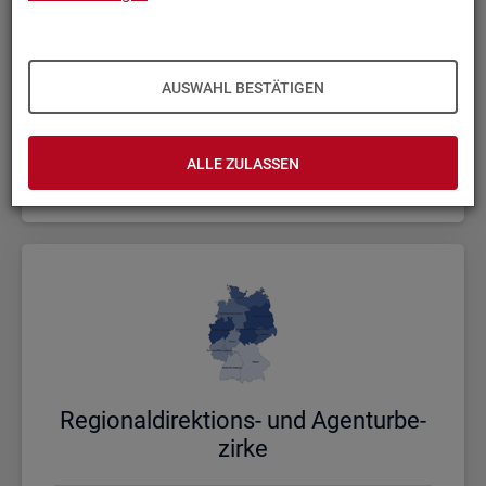
AUSWAHL BESTÄTIGEN
Bund, Län­der und Krei­se
ALLE ZULASSEN
Politische Gebietsstruktur
Re­gio­nal­di­rek­ti­ons- und Agen­tur­be­
zir­ke