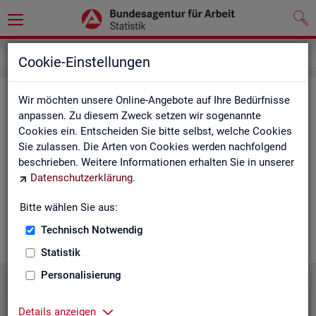
Statistiken
Statistiken nach Regionen
Cookie-Einstellungen
Sta­tis­ti­ken nach Re­gio­nen
Wir möchten unsere Online-Angebote auf Ihre Bedürfnisse
anpassen. Zu diesem Zweck setzen wir sogenannte
Cookies ein. Entscheiden Sie bitte selbst, welche Cookies
Auf den fol­gen­den Sei­ten fin­den Sie Land­kar­ten und Ta­bel­len
Sie zulassen. Die Arten von Cookies werden nachfolgend
mit den wich­tigs­ten ak­tu­el­len Eck­wer­ten zum Ar­beits- und
beschrieben. Weitere Informationen erhalten Sie in unserer
Aus­bil­dungs­markt. Über die Land­kar­ten ge­lan­gen Sie zu den
Datenschutzerklärung
.
ent­spre­chen­den Zah­len für die von Ihnen ge­wünsch­te Re­gi­on.
Au­ßer­dem haben wir hier Pro­dukt­emp­feh­lun­gen und Hin­ter­
Bitte wählen Sie aus:
grund-In­for­ma­tio­nen zu den re­gio­na­len Glie­de­run­gen zu­sam­
men­ge­stellt.
Technisch Notwendig
Statistik
Personalisierung
Details anzeigen