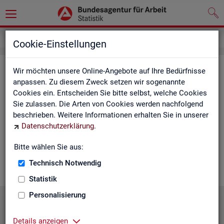
Statistiken
Statistiken nach Regionen
Cookie-Einstellungen
Sta­tis­ti­ken nach Re­gio­nen
Wir möchten unsere Online-Angebote auf Ihre Bedürfnisse
anpassen. Zu diesem Zweck setzen wir sogenannte
Cookies ein. Entscheiden Sie bitte selbst, welche Cookies
Auf den fol­gen­den Sei­ten fin­den Sie Land­kar­ten und Ta­bel­len
Sie zulassen. Die Arten von Cookies werden nachfolgend
mit den wich­tigs­ten ak­tu­el­len Eck­wer­ten zum Ar­beits- und
beschrieben. Weitere Informationen erhalten Sie in unserer
Aus­bil­dungs­markt. Über die Land­kar­ten ge­lan­gen Sie zu den
Datenschutzerklärung
.
ent­spre­chen­den Zah­len für die von Ihnen ge­wünsch­te Re­gi­on.
Au­ßer­dem haben wir hier Pro­dukt­emp­feh­lun­gen und Hin­ter­
Bitte wählen Sie aus:
grund-In­for­ma­tio­nen zu den re­gio­na­len Glie­de­run­gen zu­sam­
men­ge­stellt.
Technisch Notwendig
Statistik
Personalisierung
Details anzeigen