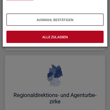
AUSWAHL BESTÄTIGEN
Bund, Län­der und Krei­se
ALLE ZULASSEN
Politische Gebietsstruktur
Re­gio­nal­di­rek­ti­ons- und Agen­tur­be­
zir­ke