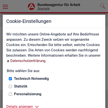
Statistiken
Statistiken nach Regionen
Cookie-Einstellungen
Sta­tis­ti­ken nach Re­gio­nen
Wir möchten unsere Online-Angebote auf Ihre Bedürfnisse
anpassen. Zu diesem Zweck setzen wir sogenannte
Cookies ein. Entscheiden Sie bitte selbst, welche Cookies
Auf den fol­gen­den Sei­ten fin­den Sie Land­kar­ten und Ta­bel­len
Sie zulassen. Die Arten von Cookies werden nachfolgend
mit den wich­tigs­ten ak­tu­el­len Eck­wer­ten zum Ar­beits- und
beschrieben. Weitere Informationen erhalten Sie in unserer
Aus­bil­dungs­markt. Über die Land­kar­ten ge­lan­gen Sie zu den
Datenschutzerklärung
.
ent­spre­chen­den Zah­len für die von Ihnen ge­wünsch­te Re­gi­on.
Au­ßer­dem haben wir hier Pro­dukt­emp­feh­lun­gen und Hin­ter­
Bitte wählen Sie aus:
grund-In­for­ma­tio­nen zu den re­gio­na­len Glie­de­run­gen zu­sam­
men­ge­stellt.
Technisch Notwendig
Statistik
Personalisierung
Details anzeigen