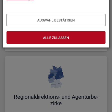
AUSWAHL BESTÄTIGEN
Bund, Län­der und Krei­se
ALLE ZULASSEN
Politische Gebietsstruktur
Re­gio­nal­di­rek­ti­ons- und Agen­tur­be­
zir­ke