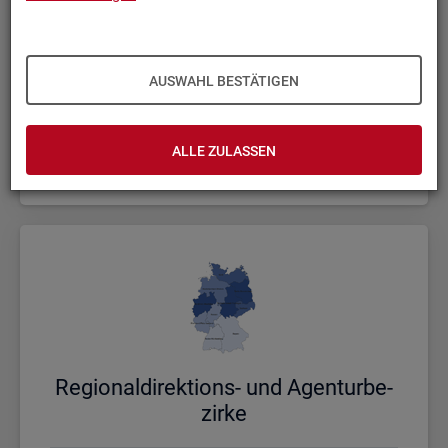
AUSWAHL BESTÄTIGEN
Bund, Län­der und Krei­se
ALLE ZULASSEN
Politische Gebietsstruktur
Re­gio­nal­di­rek­ti­ons- und Agen­tur­be­
zir­ke