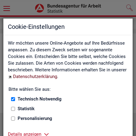
Statistiken
Statistiken nach Regionen
Cookie-Einstellungen
Sta­tis­ti­ken nach Re­gio­nen
Wir möchten unsere Online-Angebote auf Ihre Bedürfnisse
anpassen. Zu diesem Zweck setzen wir sogenannte
Cookies ein. Entscheiden Sie bitte selbst, welche Cookies
Auf den fol­gen­den Sei­ten fin­den Sie Land­kar­ten und Ta­bel­len
Sie zulassen. Die Arten von Cookies werden nachfolgend
mit den wich­tigs­ten ak­tu­el­len Eck­wer­ten zum Ar­beits- und
beschrieben. Weitere Informationen erhalten Sie in unserer
Aus­bil­dungs­markt. Über die Land­kar­ten ge­lan­gen Sie zu den
Datenschutzerklärung
.
ent­spre­chen­den Zah­len für die von Ihnen ge­wünsch­te Re­gi­on.
Au­ßer­dem haben wir hier Pro­dukt­emp­feh­lun­gen und Hin­ter­
Bitte wählen Sie aus:
grund-In­for­ma­tio­nen zu den re­gio­na­len Glie­de­run­gen zu­sam­
men­ge­stellt.
Technisch Notwendig
Statistik
Personalisierung
Details anzeigen