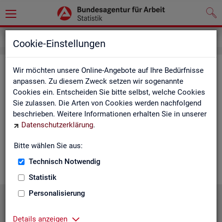
Statistiken
Statistiken nach Regionen
Cookie-Einstellungen
Sta­tis­ti­ken nach Re­gio­nen
Wir möchten unsere Online-Angebote auf Ihre Bedürfnisse
anpassen. Zu diesem Zweck setzen wir sogenannte
Cookies ein. Entscheiden Sie bitte selbst, welche Cookies
Auf den fol­gen­den Sei­ten fin­den Sie Land­kar­ten und Ta­bel­len
Sie zulassen. Die Arten von Cookies werden nachfolgend
mit den wich­tigs­ten ak­tu­el­len Eck­wer­ten zum Ar­beits- und
beschrieben. Weitere Informationen erhalten Sie in unserer
Aus­bil­dungs­markt. Über die Land­kar­ten ge­lan­gen Sie zu den
Datenschutzerklärung
.
ent­spre­chen­den Zah­len für die von Ihnen ge­wünsch­te Re­gi­on.
Au­ßer­dem haben wir hier Pro­dukt­emp­feh­lun­gen und Hin­ter­
Bitte wählen Sie aus:
grund-In­for­ma­tio­nen zu den re­gio­na­len Glie­de­run­gen zu­sam­
men­ge­stellt.
Technisch Notwendig
Statistik
Personalisierung
Details anzeigen