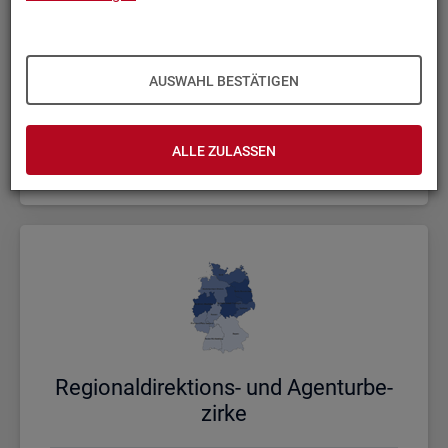
AUSWAHL BESTÄTIGEN
Bund, Län­der und Krei­se
ALLE ZULASSEN
Politische Gebietsstruktur
Re­gio­nal­di­rek­ti­ons- und Agen­tur­be­
zir­ke