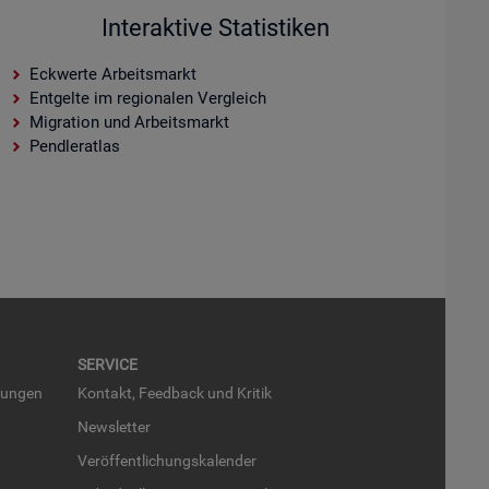
Interaktive Statistiken
Eckwerte Arbeitsmarkt
Entgelte im regionalen Vergleich
Migration und Arbeitsmarkt
Pendleratlas
SER­VICE
run­gen
Kon­takt, Feed­back und Kri­tik
News­let­ter
Ver­öf­fent­li­chungs­ka­len­der