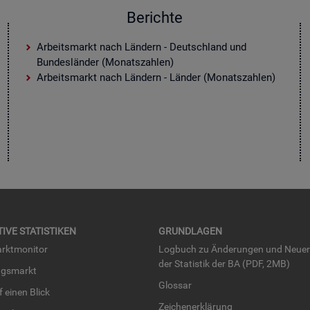
Berichte
Arbeitsmarkt nach Ländern - Deutschland und
Bundesländer (Monatszahlen)
Arbeitsmarkt nach Ländern - Länder (Monatszahlen)
TI­VE STA­TIS­TI­KEN
GRUND­LA­GEN
rkt­mo­ni­tor
Log­buch zu Än­de­run­gen und Neue­
der Sta­tis­tik der BA (PDF, 2MB)
ngs­markt
Glos­sar
uf einen Blick
Zei­chen­er­klä­rung