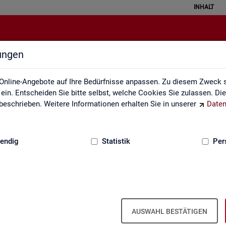
INHALT
lungen
Statistiken nach Regionen
Online-Angebote auf Ihre Bedürfnisse anpassen. Zu diesem Zweck s
in. Entscheiden Sie bitte selbst, welche Cookies Sie zulassen. Di
eschrieben. Weitere Informationen erhalten Sie in unserer
Daten
:
GRUNDLAGEN
endig
Statistik
Per
Sta­tis­ti­ken nach Re­gio­nen
AUSWAHL BESTÄTIGEN
n und Ta­bel­len mit den wich­tigs­ten ak­tu­el­len Eck­wer­ten zum Ar­bei