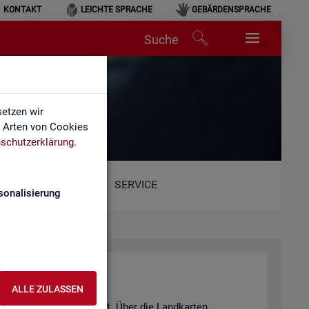
KONTAKT
LEICHTE SPRACHE
GEBÄRDENSPRACHE
Suche
etzen wir
e Arten von Cookies
schutzerklärung
.
SERVICE
sonalisierung
ALLE ZULASSEN
ts- und Aus­bil­dungs­markt. Über die Land­kar­ten