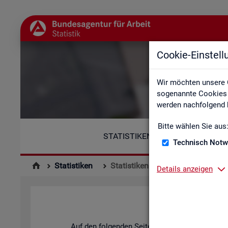
Cookie-Einstel
Wir möchten unsere 
sogenannte Cookies e
werden nachfolgend b
Bitte wählen Sie aus
STATISTIKEN
Technisch Notw
Statistiken
Statistiken nach Regionen
Details anzeigen
Auf den fol­gen­den Sei­ten fin­den Sie Land­kar­te