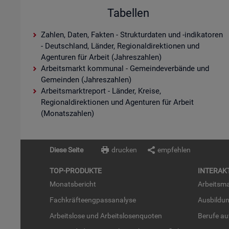
Tabellen
Zahlen, Daten, Fakten - Strukturdaten und -indikatoren
- Deutschland, Länder, Regionaldirektionen und
Agenturen für Arbeit (Jahreszahlen)
Arbeitsmarkt kommunal - Gemeindeverbände und
Gemeinden (Jahreszahlen)
Arbeitsmarktreport - Länder, Kreise,
Regionaldirektionen und Agenturen für Arbeit
(Monatszahlen)
Diese Seite
drucken
empfehlen
TOP-PRO­DUK­TE
IN­TER­AK­
Mo­nats­be­richt
Ar­beits­ma
Fach­kräf­te­eng­pass­ana­ly­se
Aus­bil­du
Ar­beits­lo­se und Ar­beits­lo­sen­quo­ten
Be­ru­fe a