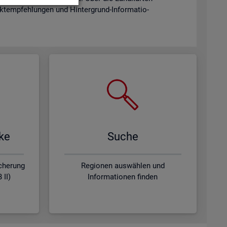
­emp­feh­lun­gen und Hin­ter­grund-In­for­ma­tio­
­ke
Suche
icherung
Regionen auswählen und
 II)
Informationen finden