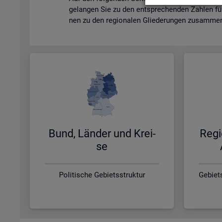
ge­lan­gen Sie zu den ent­spre­chen­den Zah­len fü
nen zu den re­gio­na­len Glie­de­run­gen zu­sam­men­
Bund, Län­der und Krei­
Re­gi
se
Politische Gebietsstruktur
Gebiet