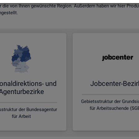
r die von Ihnen ge­wünsch­te Re­gi­on. Au­ßer­dem haben wir hier Pro­dukt
ge­stellt.
o­nal­di­rek­ti­ons- und
Job­cen­ter-Be­zir
Agen­tur­be­zir­ke
Gebietsstruktur der Grunds
für Arbeitsuchende (SGB
sstruktur der Bundesagentur
für Arbeit