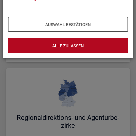
AUSWAHL BESTÄTIGEN
Bund, Län­der und Krei­se
ALLE ZULASSEN
Politische Gebietsstruktur
Re­gio­nal­di­rek­ti­ons- und Agen­tur­be­
zir­ke