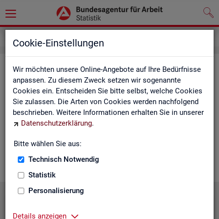
Statistiken
Statistiken nach Regionen
Cookie-Einstellungen
Sta­tis­ti­ken nach Re­gio­nen
Wir möchten unsere Online-Angebote auf Ihre Bedürfnisse
anpassen. Zu diesem Zweck setzen wir sogenannte
Cookies ein. Entscheiden Sie bitte selbst, welche Cookies
Auf den fol­gen­den Sei­ten fin­den Sie Land­kar­ten und Ta­bel­len
Sie zulassen. Die Arten von Cookies werden nachfolgend
mit den wich­tigs­ten ak­tu­el­len Eck­wer­ten zum Ar­beits- und
beschrieben. Weitere Informationen erhalten Sie in unserer
Aus­bil­dungs­markt. Über die Land­kar­ten ge­lan­gen Sie zu den
Datenschutzerklärung
.
ent­spre­chen­den Zah­len für die von Ihnen ge­wünsch­te Re­gi­on.
Au­ßer­dem haben wir hier Pro­dukt­emp­feh­lun­gen und Hin­ter­
Bitte wählen Sie aus:
grund-In­for­ma­tio­nen zu den re­gio­na­len Glie­de­run­gen zu­sam­
men­ge­stellt.
Technisch Notwendig
Statistik
Personalisierung
Details anzeigen