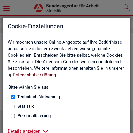
Statistiken
Statistiken nach Regionen
Cookie-Einstellungen
Sta­tis­ti­ken nach Re­gio­nen
Wir möchten unsere Online-Angebote auf Ihre Bedürfnisse
anpassen. Zu diesem Zweck setzen wir sogenannte
Cookies ein. Entscheiden Sie bitte selbst, welche Cookies
Auf den fol­gen­den Sei­ten fin­den Sie Land­kar­ten und Ta­bel­len
Sie zulassen. Die Arten von Cookies werden nachfolgend
mit den wich­tigs­ten ak­tu­el­len Eck­wer­ten zum Ar­beits- und
beschrieben. Weitere Informationen erhalten Sie in unserer
Aus­bil­dungs­markt. Über die Land­kar­ten ge­lan­gen Sie zu den
Datenschutzerklärung
.
ent­spre­chen­den Zah­len für die von Ihnen ge­wünsch­te Re­gi­on.
Au­ßer­dem haben wir hier Pro­dukt­emp­feh­lun­gen und Hin­ter­
Bitte wählen Sie aus:
grund-In­for­ma­tio­nen zu den re­gio­na­len Glie­de­run­gen zu­sam­
men­ge­stellt.
Technisch Notwendig
Statistik
Personalisierung
Details anzeigen