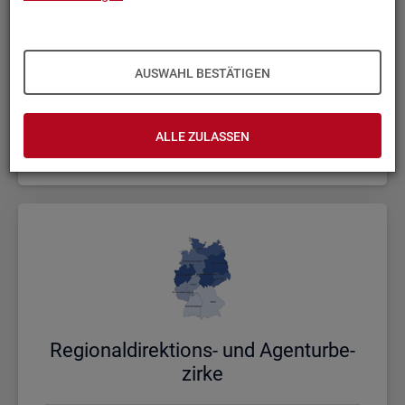
AUSWAHL BESTÄTIGEN
Bund, Län­der und Krei­se
ALLE ZULASSEN
Politische Gebietsstruktur
Re­gio­nal­di­rek­ti­ons- und Agen­tur­be­
zir­ke