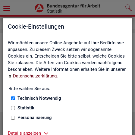
Statistiken
Statistiken nach Regionen
Cookie-Einstellungen
Sta­tis­ti­ken nach Re­gio­nen
Wir möchten unsere Online-Angebote auf Ihre Bedürfnisse
anpassen. Zu diesem Zweck setzen wir sogenannte
Cookies ein. Entscheiden Sie bitte selbst, welche Cookies
Auf den fol­gen­den Sei­ten fin­den Sie Land­kar­ten und Ta­bel­len
Sie zulassen. Die Arten von Cookies werden nachfolgend
mit den wich­tigs­ten ak­tu­el­len Eck­wer­ten zum Ar­beits- und
beschrieben. Weitere Informationen erhalten Sie in unserer
Aus­bil­dungs­markt. Über die Land­kar­ten ge­lan­gen Sie zu den
Datenschutzerklärung
.
ent­spre­chen­den Zah­len für die von Ihnen ge­wünsch­te Re­gi­on.
Au­ßer­dem haben wir hier Pro­dukt­emp­feh­lun­gen und Hin­ter­
Bitte wählen Sie aus:
grund-In­for­ma­tio­nen zu den re­gio­na­len Glie­de­run­gen zu­sam­
men­ge­stellt.
Technisch Notwendig
Statistik
Personalisierung
Details anzeigen