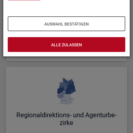
AUSWAHL BESTÄTIGEN
Bund, Län­der und Krei­se
ALLE ZULASSEN
Politische Gebietsstruktur
Re­gio­nal­di­rek­ti­ons- und Agen­tur­be­
zir­ke