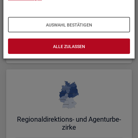
AUSWAHL BESTÄTIGEN
Bund, Län­der und Krei­se
ALLE ZULASSEN
Politische Gebietsstruktur
Re­gio­nal­di­rek­ti­ons- und Agen­tur­be­
zir­ke