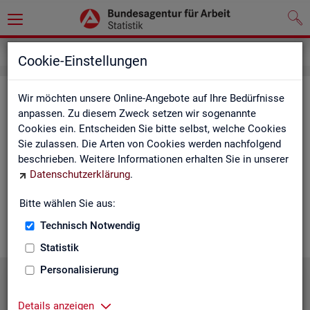
Statistiken
Statistiken nach Regionen
Cookie-Einstellungen
Sta­tis­ti­ken nach Re­gio­nen
Wir möchten unsere Online-Angebote auf Ihre Bedürfnisse
anpassen. Zu diesem Zweck setzen wir sogenannte
Cookies ein. Entscheiden Sie bitte selbst, welche Cookies
Auf den fol­gen­den Sei­ten fin­den Sie Land­kar­ten und Ta­bel­len
Sie zulassen. Die Arten von Cookies werden nachfolgend
mit den wich­tigs­ten ak­tu­el­len Eck­wer­ten zum Ar­beits- und
beschrieben. Weitere Informationen erhalten Sie in unserer
Aus­bil­dungs­markt. Über die Land­kar­ten ge­lan­gen Sie zu den
Datenschutzerklärung
.
ent­spre­chen­den Zah­len für die von Ihnen ge­wünsch­te Re­gi­on.
Au­ßer­dem haben wir hier Pro­dukt­emp­feh­lun­gen und Hin­ter­
Bitte wählen Sie aus:
grund-In­for­ma­tio­nen zu den re­gio­na­len Glie­de­run­gen zu­sam­
men­ge­stellt.
Technisch Notwendig
Statistik
Personalisierung
Details anzeigen