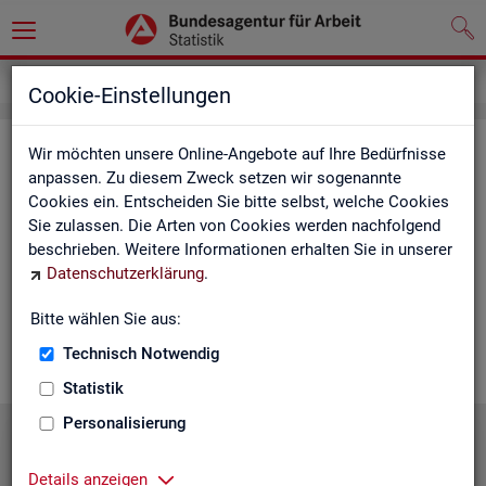
Statistiken
Statistiken nach Regionen
Cookie-Einstellungen
Sta­tis­ti­ken nach Re­gio­nen
Wir möchten unsere Online-Angebote auf Ihre Bedürfnisse
anpassen. Zu diesem Zweck setzen wir sogenannte
Cookies ein. Entscheiden Sie bitte selbst, welche Cookies
Auf den fol­gen­den Sei­ten fin­den Sie Land­kar­ten und Ta­bel­len
Sie zulassen. Die Arten von Cookies werden nachfolgend
mit den wich­tigs­ten ak­tu­el­len Eck­wer­ten zum Ar­beits- und
beschrieben. Weitere Informationen erhalten Sie in unserer
Aus­bil­dungs­markt. Über die Land­kar­ten ge­lan­gen Sie zu den
Datenschutzerklärung
.
ent­spre­chen­den Zah­len für die von Ihnen ge­wünsch­te Re­gi­on.
Au­ßer­dem haben wir hier Pro­dukt­emp­feh­lun­gen und Hin­ter­
Bitte wählen Sie aus:
grund-In­for­ma­tio­nen zu den re­gio­na­len Glie­de­run­gen zu­sam­
men­ge­stellt.
Technisch Notwendig
Statistik
Personalisierung
Details anzeigen