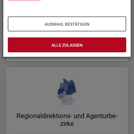
AUSWAHL BESTÄTIGEN
Bund, Län­der und Krei­se
ALLE ZULASSEN
Politische Gebietsstruktur
Re­gio­nal­di­rek­ti­ons- und Agen­tur­be­
zir­ke