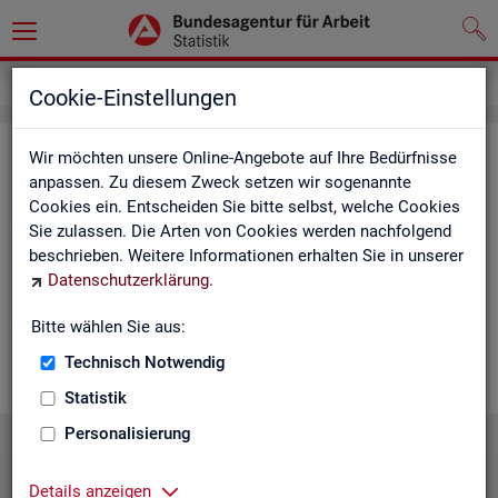
Statistiken
Statistiken nach Regionen
Cookie-Einstellungen
Sta­tis­ti­ken nach Re­gio­nen
Wir möchten unsere Online-Angebote auf Ihre Bedürfnisse
anpassen. Zu diesem Zweck setzen wir sogenannte
Cookies ein. Entscheiden Sie bitte selbst, welche Cookies
Auf den fol­gen­den Sei­ten fin­den Sie Land­kar­ten und Ta­bel­len
Sie zulassen. Die Arten von Cookies werden nachfolgend
mit den wich­tigs­ten ak­tu­el­len Eck­wer­ten zum Ar­beits- und
beschrieben. Weitere Informationen erhalten Sie in unserer
Aus­bil­dungs­markt. Über die Land­kar­ten ge­lan­gen Sie zu den
Datenschutzerklärung
.
ent­spre­chen­den Zah­len für die von Ihnen ge­wünsch­te Re­gi­on.
Au­ßer­dem haben wir hier Pro­dukt­emp­feh­lun­gen und Hin­ter­
Bitte wählen Sie aus:
grund-In­for­ma­tio­nen zu den re­gio­na­len Glie­de­run­gen zu­sam­
men­ge­stellt.
Technisch Notwendig
Statistik
Personalisierung
Details anzeigen