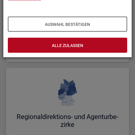
AUSWAHL BESTÄTIGEN
Bund, Län­der und Krei­se
ALLE ZULASSEN
Politische Gebietsstruktur
Re­gio­nal­di­rek­ti­ons- und Agen­tur­be­
zir­ke