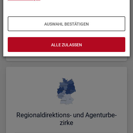
AUSWAHL BESTÄTIGEN
Bund, Län­der und Krei­se
ALLE ZULASSEN
Politische Gebietsstruktur
Re­gio­nal­di­rek­ti­ons- und Agen­tur­be­
zir­ke