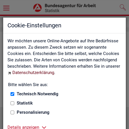
Statistiken
Statistiken nach Regionen
Cookie-Einstellungen
Sta­tis­ti­ken nach Re­gio­nen
Wir möchten unsere Online-Angebote auf Ihre Bedürfnisse
anpassen. Zu diesem Zweck setzen wir sogenannte
Cookies ein. Entscheiden Sie bitte selbst, welche Cookies
Auf den fol­gen­den Sei­ten fin­den Sie Land­kar­ten und Ta­bel­len
Sie zulassen. Die Arten von Cookies werden nachfolgend
mit den wich­tigs­ten ak­tu­el­len Eck­wer­ten zum Ar­beits- und
beschrieben. Weitere Informationen erhalten Sie in unserer
Aus­bil­dungs­markt. Über die Land­kar­ten ge­lan­gen Sie zu den
Datenschutzerklärung
.
ent­spre­chen­den Zah­len für die von Ihnen ge­wünsch­te Re­gi­on.
Au­ßer­dem haben wir hier Pro­dukt­emp­feh­lun­gen und Hin­ter­
Bitte wählen Sie aus:
grund-In­for­ma­tio­nen zu den re­gio­na­len Glie­de­run­gen zu­sam­
men­ge­stellt.
Technisch Notwendig
Statistik
Personalisierung
Details anzeigen