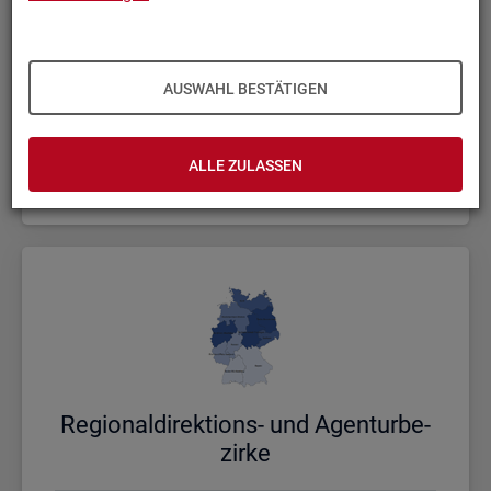
AUSWAHL BESTÄTIGEN
Bund, Län­der und Krei­se
ALLE ZULASSEN
Politische Gebietsstruktur
Re­gio­nal­di­rek­ti­ons- und Agen­tur­be­
zir­ke