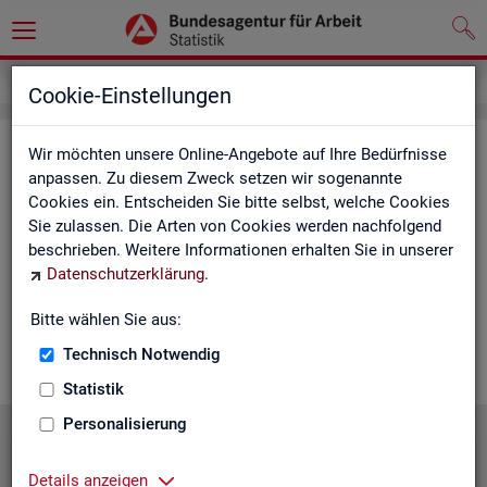
Statistiken
Statistiken nach Regionen
Cookie-Einstellungen
Sta­tis­ti­ken nach Re­gio­nen
Wir möchten unsere Online-Angebote auf Ihre Bedürfnisse
anpassen. Zu diesem Zweck setzen wir sogenannte
Cookies ein. Entscheiden Sie bitte selbst, welche Cookies
Auf den fol­gen­den Sei­ten fin­den Sie Land­kar­ten und Ta­bel­len
Sie zulassen. Die Arten von Cookies werden nachfolgend
mit den wich­tigs­ten ak­tu­el­len Eck­wer­ten zum Ar­beits- und
beschrieben. Weitere Informationen erhalten Sie in unserer
Aus­bil­dungs­markt. Über die Land­kar­ten ge­lan­gen Sie zu den
Datenschutzerklärung
.
ent­spre­chen­den Zah­len für die von Ihnen ge­wünsch­te Re­gi­on.
Au­ßer­dem haben wir hier Pro­dukt­emp­feh­lun­gen und Hin­ter­
Bitte wählen Sie aus:
grund-In­for­ma­tio­nen zu den re­gio­na­len Glie­de­run­gen zu­sam­
men­ge­stellt.
Technisch Notwendig
Statistik
Personalisierung
Details anzeigen