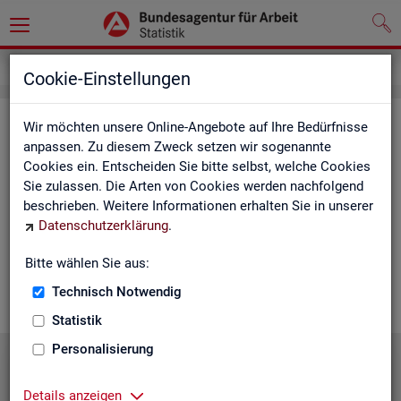
Statistiken
Statistiken nach Regionen
Cookie-Einstellungen
Sta­tis­ti­ken nach Re­gio­nen
Wir möchten unsere Online-Angebote auf Ihre Bedürfnisse
anpassen. Zu diesem Zweck setzen wir sogenannte
Cookies ein. Entscheiden Sie bitte selbst, welche Cookies
Auf den fol­gen­den Sei­ten fin­den Sie Land­kar­ten und Ta­bel­len
Sie zulassen. Die Arten von Cookies werden nachfolgend
mit den wich­tigs­ten ak­tu­el­len Eck­wer­ten zum Ar­beits- und
beschrieben. Weitere Informationen erhalten Sie in unserer
Aus­bil­dungs­markt. Über die Land­kar­ten ge­lan­gen Sie zu den
Datenschutzerklärung
.
ent­spre­chen­den Zah­len für die von Ihnen ge­wünsch­te Re­gi­on.
Au­ßer­dem haben wir hier Pro­dukt­emp­feh­lun­gen und Hin­ter­
Bitte wählen Sie aus:
grund-In­for­ma­tio­nen zu den re­gio­na­len Glie­de­run­gen zu­sam­
men­ge­stellt.
Technisch Notwendig
Statistik
Personalisierung
Details anzeigen