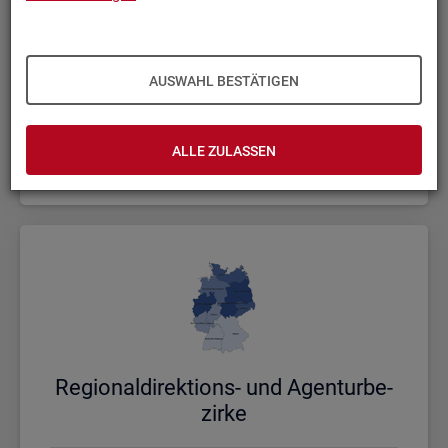
AUSWAHL BESTÄTIGEN
Bund, Län­der und Krei­se
ALLE ZULASSEN
Politische Gebietsstruktur
Re­gio­nal­di­rek­ti­ons- und Agen­tur­be­
zir­ke