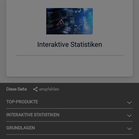
In­ter­ak­ti­ve Sta­tis­ti­ken
Diese Seite
empfehlen
TOP-PRO­DUK­TE
IN­TER­AK­TI­VE STA­TIS­TI­KEN
GRUND­LA­GEN