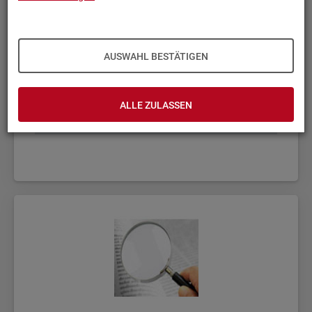
AUSWAHL BESTÄTIGEN
ALLE ZULASSEN
Fach­sta­tis­ti­ken