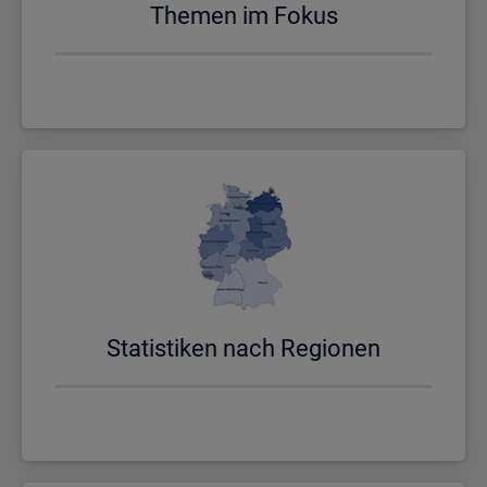
The­men im Fokus
Sta­tis­ti­ken nach Re­gio­nen