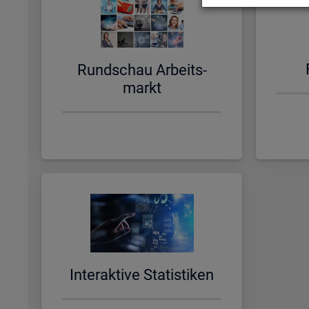
Rund­schau Ar­beits­
markt
In­ter­ak­ti­ve Sta­tis­ti­ken