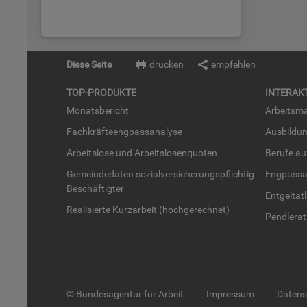
Diese Seite
drucken
empfehlen
TOP-PRO­DUK­TE
IN­TER­AK­
Mo­nats­be­richt
Ar­beits­ma
Fach­kräf­te­eng­pass­ana­ly­se
Aus­bil­du
Ar­beits­lo­se und Ar­beits­lo­sen­quo­ten
Be­ru­fe a
Ge­mein­de­da­ten so­zi­al­ver­si­che­rungs­pflich­tig
Eng­pass­a
Be­schäf­tig­ter
Ent­gel­t­at
Rea­li­sier­te Kurz­ar­beit (hoch­ge­rech­net)
Pend­ler­at
© Bundesagentur für Arbeit
Impressum
Daten