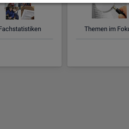
Fach­sta­tis­ti­ken
The­men im Fok