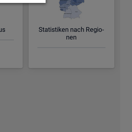
us
Sta­tis­ti­ken nach Re­gio­
nen