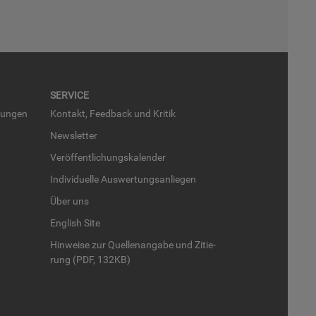
SER­VICE
run­gen
Kon­takt, Feed­back und Kri­tik
News­let­ter
Ver­öf­fent­li­chungs­ka­len­der
In­di­vi­du­el­le Aus­wer­tungs­an­lie­gen
Über uns
English Site
Hin­wei­se zur Quel­len­an­ga­be und Zi­tie­
rung (PDF, 132KB)