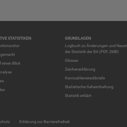
TI­VE STA­TIS­TI­KEN
GRUND­LA­GEN
rkt­mo­ni­tor
Log­buch zu Än­de­run­gen und Neue­
der Sta­tis­tik der BA (PDF, 2MB)
ngs­markt
Glos­sar
uf einen Blick
Zei­chen­er­klä­rung
na­ly­se
Kenn­zah­len­steck­brie­fe
­las
Sta­tis­ti­sche Ge­heim­hal­tung
­las
Sta­tis­tik er­klärt
schutz
Erklärung zur Barrierefreiheit