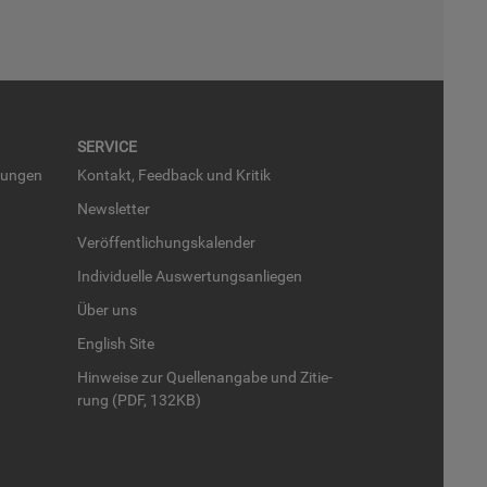
SER­VICE
run­gen
Kon­takt, Feed­back und Kri­tik
News­let­ter
Ver­öf­fent­li­chungs­ka­len­der
In­di­vi­du­el­le Aus­wer­tungs­an­lie­gen
Über uns
English Site
Hin­wei­se zur Quel­len­an­ga­be und Zi­tie­
rung (PDF, 132KB)