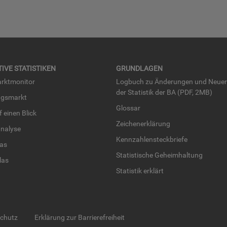
TI­VE STA­TIS­TI­KEN
GRUND­LA­GEN
rkt­mo­ni­tor
Log­buch zu Än­de­run­gen und Neue­
der Sta­tis­tik der BA (PDF, 2MB)
ngs­markt
Glos­sar
uf einen Blick
Zei­chen­er­klä­rung
na­ly­se
Kenn­zah­len­steck­brie­fe
­las
Sta­tis­ti­sche Ge­heim­hal­tung
­las
Sta­tis­tik er­klärt
schutz
Erklärung zur Barrierefreiheit