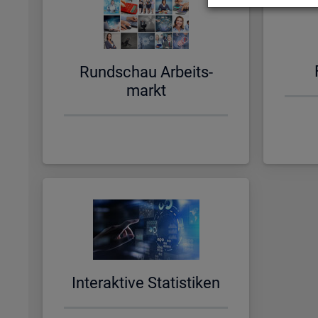
Rund­schau Ar­beits­
markt
In­ter­ak­ti­ve Sta­tis­ti­ken