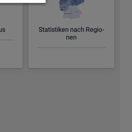
us
Sta­tis­ti­ken nach Re­gio­
nen