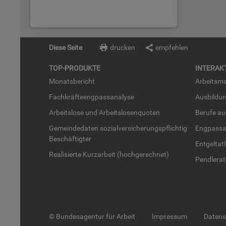
Diese Seite
drucken
empfehlen
TOP-PRO­DUK­TE
IN­TER­AK­
Mo­nats­be­richt
Ar­beits­ma
Fach­kräf­te­eng­pass­ana­ly­se
Aus­bil­du
Ar­beits­lo­se und Ar­beits­lo­sen­quo­ten
Be­ru­fe a
Ge­mein­de­da­ten so­zi­al­ver­si­che­rungs­pflich­tig
Eng­pass­a
Be­schäf­tig­ter
Ent­gel­t­at
Rea­li­sier­te Kurz­ar­beit (hoch­ge­rech­net)
Pend­ler­at
© Bundesagentur für Arbeit
Impressum
Daten