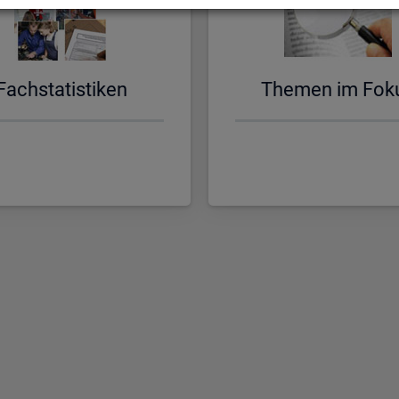
Fach­sta­tis­ti­ken
The­men im Fok