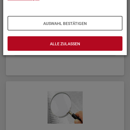
AUSWAHL BESTÄTIGEN
ALLE ZULASSEN
Fach­sta­tis­ti­ken