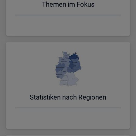
The­men im Fokus
Sta­tis­ti­ken nach Re­gio­nen