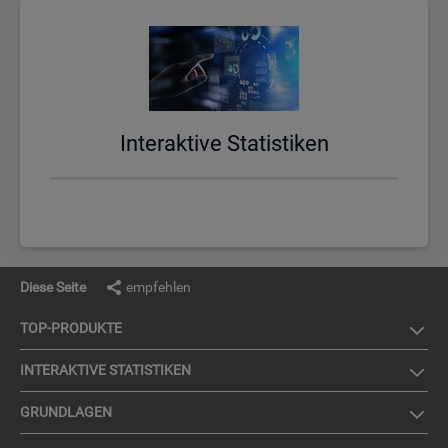
In­ter­ak­ti­ve Sta­tis­ti­ken
Diese Seite
empfehlen
TOP-PRO­DUK­TE
IN­TER­AK­TI­VE STA­TIS­TI­KEN
GRUND­LA­GEN