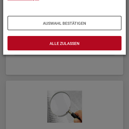
AUSWAHL BESTÄTIGEN
ALLE ZULASSEN
Fach­sta­tis­ti­ken