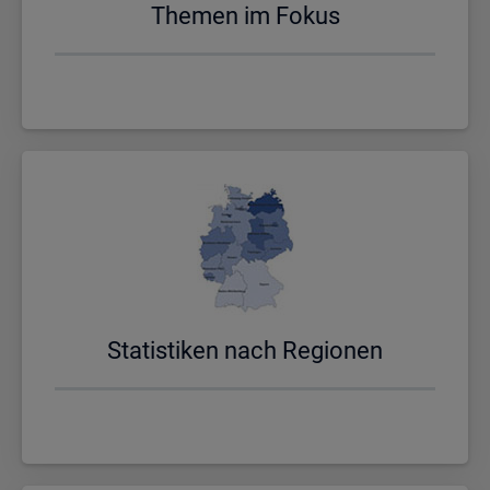
The­men im Fokus
Sta­tis­ti­ken nach Re­gio­nen