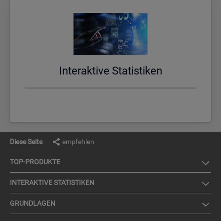
In­ter­ak­ti­ve Sta­tis­ti­ken
Diese Seite
empfehlen
TOP-PRO­DUK­TE
IN­TER­AK­TI­VE STA­TIS­TI­KEN
GRUND­LA­GEN