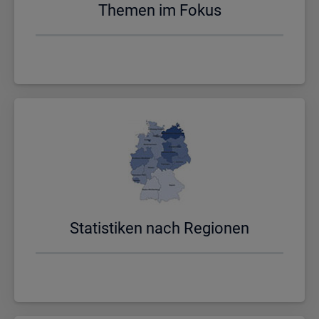
The­men im Fokus
Sta­tis­ti­ken nach Re­gio­nen