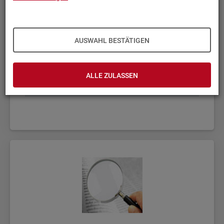
AUSWAHL BESTÄTIGEN
ALLE ZULASSEN
Fach­sta­tis­ti­ken