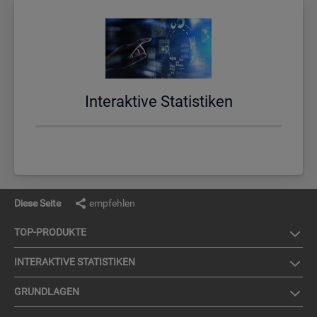
In­ter­ak­ti­ve Sta­tis­ti­ken
Diese Seite
empfehlen
TOP-PRO­DUK­TE
IN­TER­AK­TI­VE STA­TIS­TI­KEN
GRUND­LA­GEN