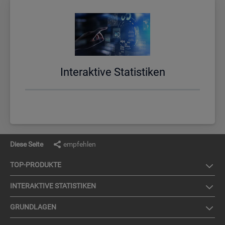
In­ter­ak­ti­ve Sta­tis­ti­ken
Diese Seite
empfehlen
TOP-PRO­DUK­TE
IN­TER­AK­TI­VE STA­TIS­TI­KEN
GRUND­LA­GEN