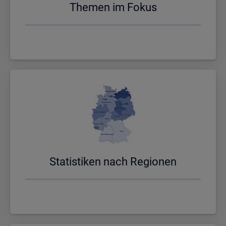
The­men im Fokus
Sta­tis­ti­ken nach Re­gio­nen