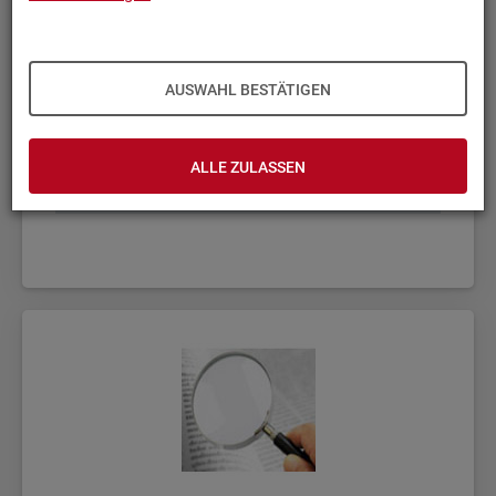
AUSWAHL BESTÄTIGEN
ALLE ZULASSEN
Fach­sta­tis­ti­ken