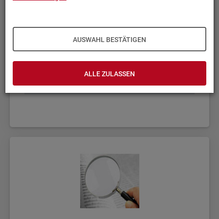
AUSWAHL BESTÄTIGEN
ALLE ZULASSEN
Fach­sta­tis­ti­ken