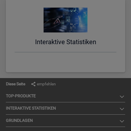
In­ter­ak­ti­ve Sta­tis­ti­ken
Diese Seite
empfehlen
TOP-PRO­DUK­TE
IN­TER­AK­TI­VE STA­TIS­TI­KEN
GRUND­LA­GEN