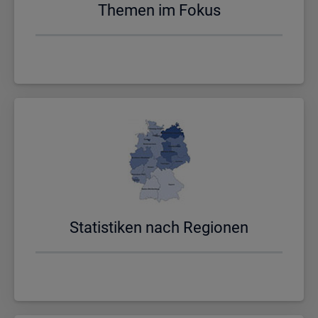
The­men im Fokus
Sta­tis­ti­ken nach Re­gio­nen