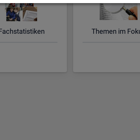
Fach­sta­tis­ti­ken
The­men im Fok