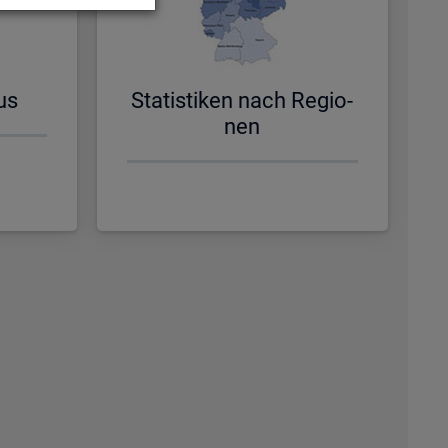
us
Sta­tis­ti­ken nach Re­gio­
nen