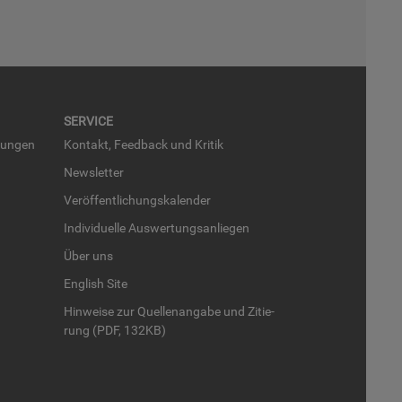
SER­VICE
run­gen
Kon­takt, Feed­back und Kri­tik
News­let­ter
Ver­öf­fent­li­chungs­ka­len­der
In­di­vi­du­el­le Aus­wer­tungs­an­lie­gen
Über uns
English Site
Hin­wei­se zur Quel­len­an­ga­be und Zi­tie­
rung (PDF, 132KB)