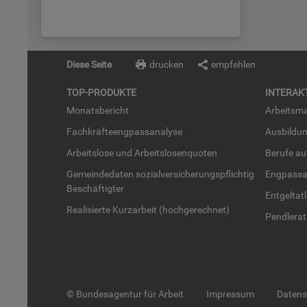
Diese Seite
drucken
empfehlen
TOP-PRO­DUK­TE
IN­TER­AK­
Mo­nats­be­richt
Ar­beits­ma
Fach­kräf­te­eng­pass­ana­ly­se
Aus­bil­du
Ar­beits­lo­se und Ar­beits­lo­sen­quo­ten
Be­ru­fe a
Ge­mein­de­da­ten so­zi­al­ver­si­che­rungs­pflich­tig
Eng­pass­a
Be­schäf­tig­ter
Ent­gel­t­at
Rea­li­sier­te Kurz­ar­beit (hoch­ge­rech­net)
Pend­ler­at
© Bundesagentur für Arbeit
Impressum
Daten