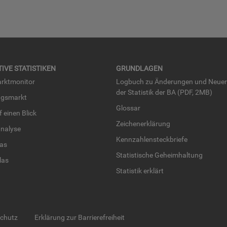
TI­VE STA­TIS­TI­KEN
GRUND­LA­GEN
rkt­mo­ni­tor
Log­buch zu Än­de­run­gen und Neue­
der Sta­tis­tik der BA (PDF, 2MB)
ngs­markt
Glos­sar
uf einen Blick
Zei­chen­er­klä­rung
na­ly­se
Kenn­zah­len­steck­brie­fe
­las
Sta­tis­ti­sche Ge­heim­hal­tung
­las
Sta­tis­tik er­klärt
schutz
Erklärung zur Barrierefreiheit