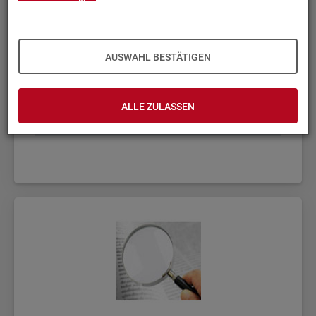
AUSWAHL BESTÄTIGEN
ALLE ZULASSEN
Fach­sta­tis­ti­ken