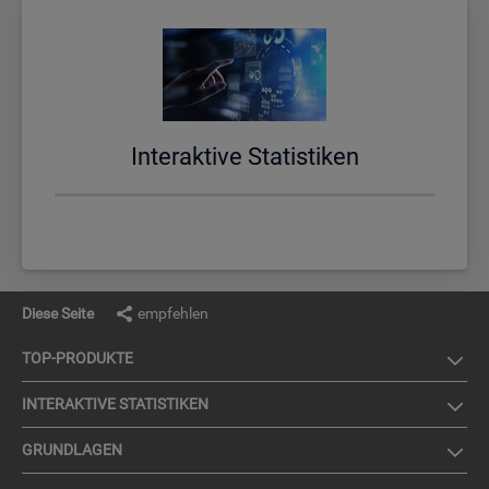
In­ter­ak­ti­ve Sta­tis­ti­ken
Diese Seite
empfehlen
TOP-PRO­DUK­TE
IN­TER­AK­TI­VE STA­TIS­TI­KEN
GRUND­LA­GEN