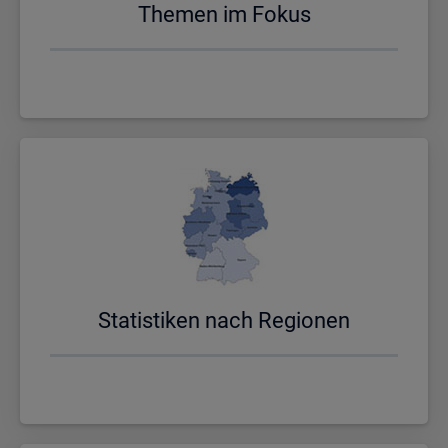
The­men im Fokus
Sta­tis­ti­ken nach Re­gio­nen