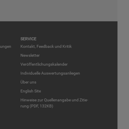
SER­VICE
run­gen
Kon­takt, Feed­back und Kri­tik
News­let­ter
Ver­öf­fent­li­chungs­ka­len­der
In­di­vi­du­el­le Aus­wer­tungs­an­lie­gen
Über uns
English Site
Hin­wei­se zur Quel­len­an­ga­be und Zi­tie­
rung (PDF, 132KB)