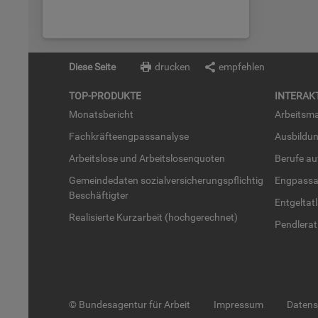
Diese Seite
drucken
empfehlen
TOP-PRO­DUK­TE
IN­TER­AK­
Mo­nats­be­richt
Ar­beits­ma
Fach­kräf­te­eng­pass­ana­ly­se
Aus­bil­du
Ar­beits­lo­se und Ar­beits­lo­sen­quo­ten
Be­ru­fe a
Ge­mein­de­da­ten so­zi­al­ver­si­che­rungs­pflich­tig
Eng­pass­a
Be­schäf­tig­ter
Ent­gel­t­at
Rea­li­sier­te Kurz­ar­beit (hoch­ge­rech­net)
Pend­ler­at
© Bundesagentur für Arbeit
Impressum
Daten