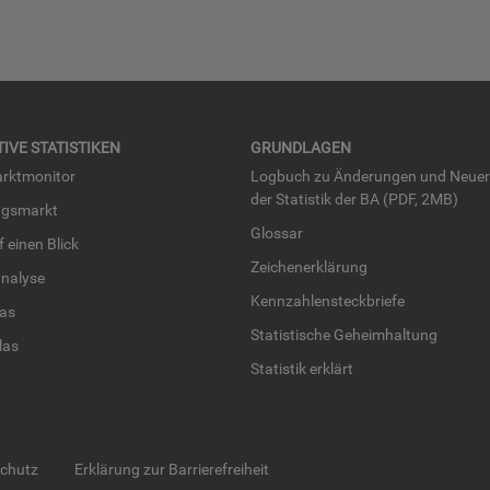
TI­VE STA­TIS­TI­KEN
GRUND­LA­GEN
rkt­mo­ni­tor
Log­buch zu Än­de­run­gen und Neue­
der Sta­tis­tik der BA (PDF, 2MB)
ngs­markt
Glos­sar
uf einen Blick
Zei­chen­er­klä­rung
na­ly­se
Kenn­zah­len­steck­brie­fe
­las
Sta­tis­ti­sche Ge­heim­hal­tung
­las
Sta­tis­tik er­klärt
schutz
Erklärung zur Barrierefreiheit