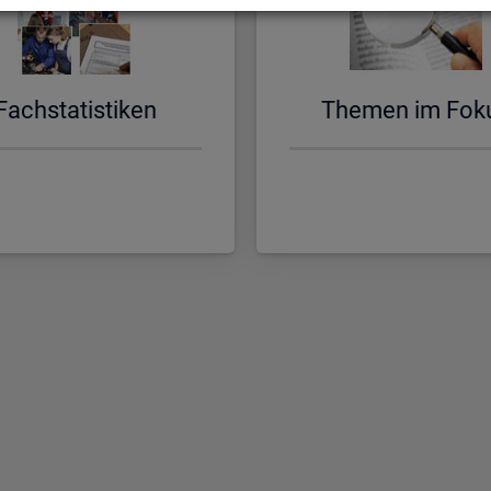
Fach­sta­tis­ti­ken
The­men im Fok