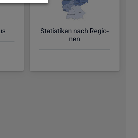
us
Sta­tis­ti­ken nach Re­gio­
nen