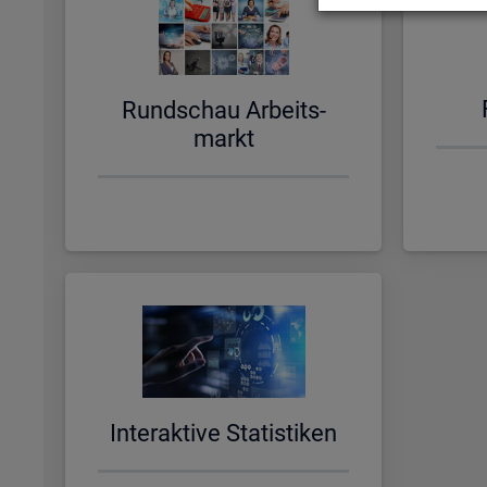
Rund­schau Ar­beits­
markt
In­ter­ak­ti­ve Sta­tis­ti­ken