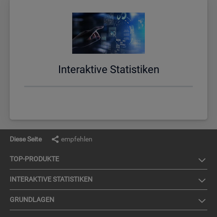
In­ter­ak­ti­ve Sta­tis­ti­ken
Diese Seite
empfehlen
TOP-PRO­DUK­TE
IN­TER­AK­TI­VE STA­TIS­TI­KEN
GRUND­LA­GEN