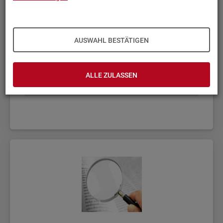
AUSWAHL BESTÄTIGEN
ALLE ZULASSEN
Fach­sta­tis­ti­ken