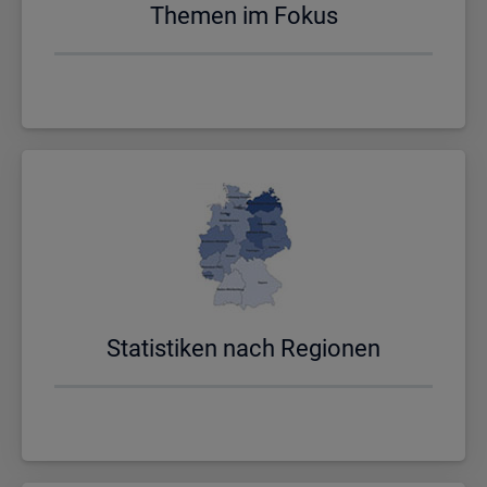
The­men im Fokus
Sta­tis­ti­ken nach Re­gio­nen