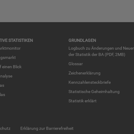
TI­VE STA­TIS­TI­KEN
GRUND­LA­GEN
rkt­mo­ni­tor
Log­buch zu Än­de­run­gen und Neue­
der Sta­tis­tik der BA (PDF, 2MB)
ngs­markt
Glos­sar
uf einen Blick
Zei­chen­er­klä­rung
na­ly­se
Kenn­zah­len­steck­brie­fe
­las
Sta­tis­ti­sche Ge­heim­hal­tung
­las
Sta­tis­tik er­klärt
schutz
Erklärung zur Barrierefreiheit