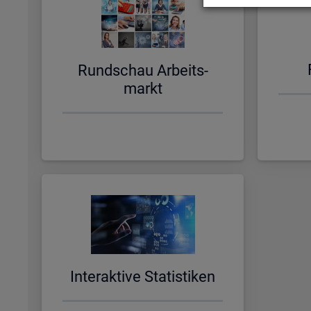
Rund­schau Ar­beits­
markt
In­ter­ak­ti­ve Sta­tis­ti­ken