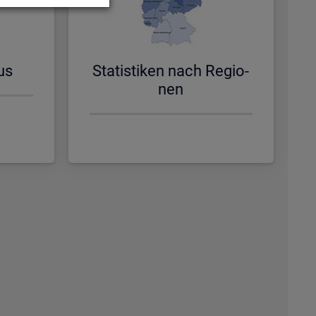
us
Sta­tis­ti­ken nach Re­gio­
nen