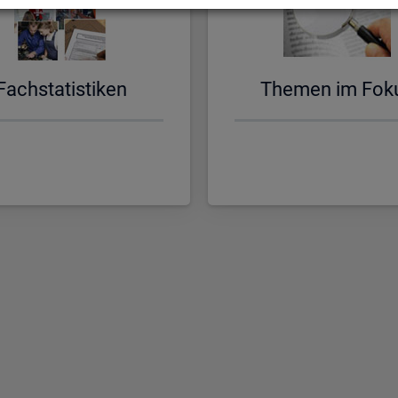
Fach­sta­tis­ti­ken
The­men im Fok