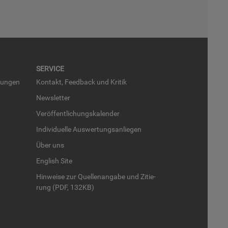
SER­VICE
run­gen
Kon­takt, Feed­back und Kri­tik
News­let­ter
Ver­öf­fent­li­chungs­ka­len­der
In­di­vi­du­el­le Aus­wer­tungs­an­lie­gen
Über uns
English Site
Hin­wei­se zur Quel­len­an­ga­be und Zi­tie­
rung (PDF, 132KB)