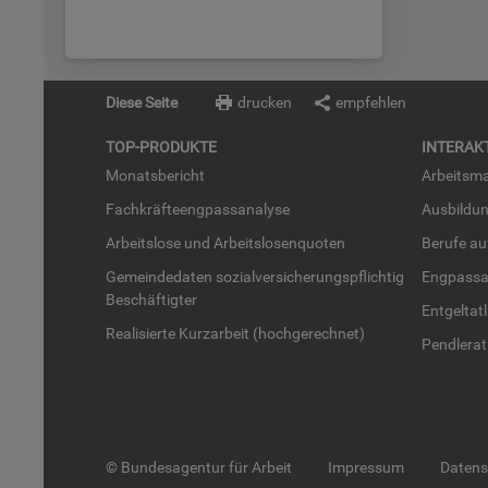
Diese Seite
drucken
empfehlen
TOP-PRO­DUK­TE
IN­TER­AK­
Mo­nats­be­richt
Ar­beits­ma
Fach­kräf­te­eng­pass­ana­ly­se
Aus­bil­du
Ar­beits­lo­se und Ar­beits­lo­sen­quo­ten
Be­ru­fe a
Ge­mein­de­da­ten so­zi­al­ver­si­che­rungs­pflich­tig
Eng­pass­a
Be­schäf­tig­ter
Ent­gel­t­at
Rea­li­sier­te Kurz­ar­beit (hoch­ge­rech­net)
Pend­ler­at
© Bundesagentur für Arbeit
Impressum
Daten