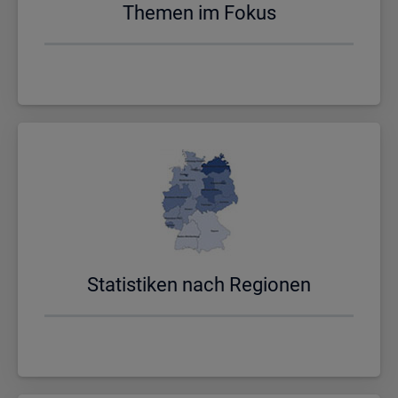
The­men im Fokus
Sta­tis­ti­ken nach Re­gio­nen