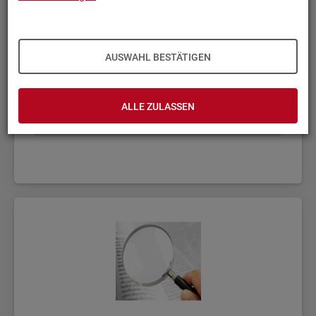
AUSWAHL BESTÄTIGEN
ALLE ZULASSEN
Fach­sta­tis­ti­ken