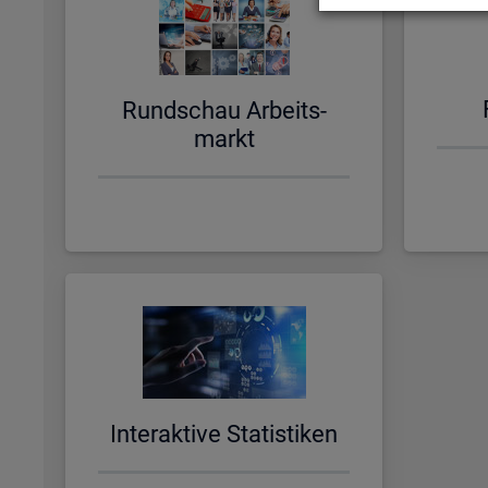
Rund­schau Ar­beits­
markt
In­ter­ak­ti­ve Sta­tis­ti­ken