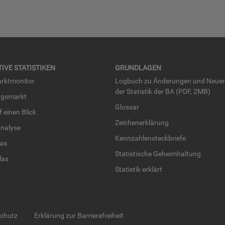
TI­VE STA­TIS­TI­KEN
GRUND­LA­GEN
rkt­mo­ni­tor
Log­buch zu Än­de­run­gen und Neue­
der Sta­tis­tik der BA (PDF, 2MB)
ngs­markt
Glos­sar
uf einen Blick
Zei­chen­er­klä­rung
na­ly­se
Kenn­zah­len­steck­brie­fe
­las
Sta­tis­ti­sche Ge­heim­hal­tung
­las
Sta­tis­tik er­klärt
schutz
Erklärung zur Barrierefreiheit