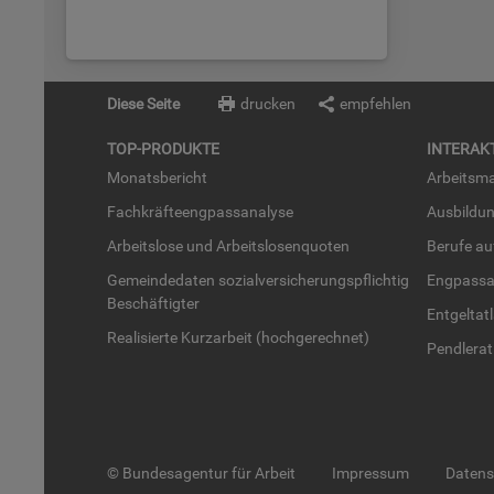
Diese Seite
drucken
empfehlen
TOP-PRO­DUK­TE
IN­TER­AK­
Mo­nats­be­richt
Ar­beits­ma
Fach­kräf­te­eng­pass­ana­ly­se
Aus­bil­du
Ar­beits­lo­se und Ar­beits­lo­sen­quo­ten
Be­ru­fe a
Ge­mein­de­da­ten so­zi­al­ver­si­che­rungs­pflich­tig
Eng­pass­a
Be­schäf­tig­ter
Ent­gel­t­at
Rea­li­sier­te Kurz­ar­beit (hoch­ge­rech­net)
Pend­ler­at
© Bundesagentur für Arbeit
Impressum
Daten