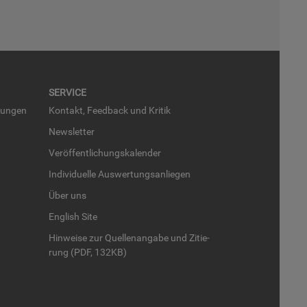
SER­VICE
run­gen
Kon­takt, Feed­back und Kri­tik
News­let­ter
Ver­öf­fent­li­chungs­ka­len­der
In­di­vi­du­el­le Aus­wer­tungs­an­lie­gen
Über uns
English Site
Hin­wei­se zur Quel­len­an­ga­be und Zi­tie­
rung (PDF, 132KB)