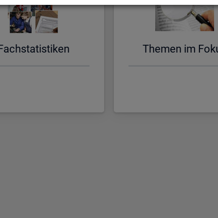
Fach­sta­tis­ti­ken
The­men im Fok