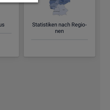
us
Sta­tis­ti­ken nach Re­gio­
nen