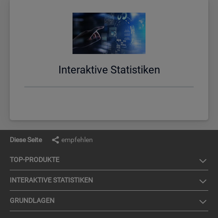
In­ter­ak­ti­ve Sta­tis­ti­ken
Diese Seite
empfehlen
TOP-PRO­DUK­TE
IN­TER­AK­TI­VE STA­TIS­TI­KEN
GRUND­LA­GEN