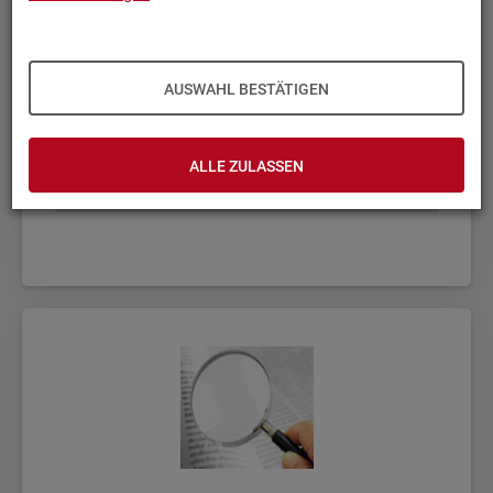
AUSWAHL BESTÄTIGEN
ALLE ZULASSEN
Fach­sta­tis­ti­ken