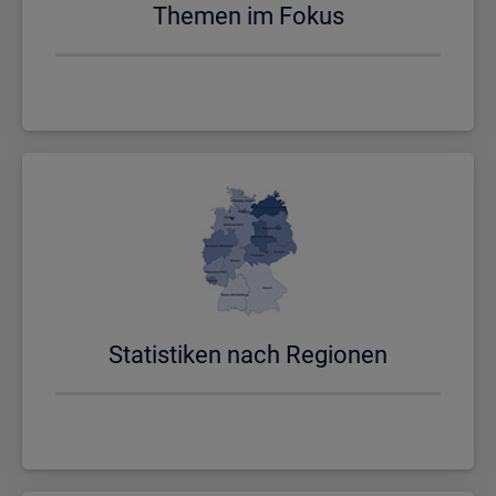
The­men im Fokus
Sta­tis­ti­ken nach Re­gio­nen