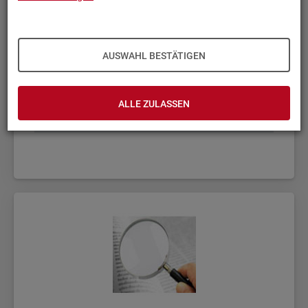
AUSWAHL BESTÄTIGEN
ALLE ZULASSEN
Fach­sta­tis­ti­ken