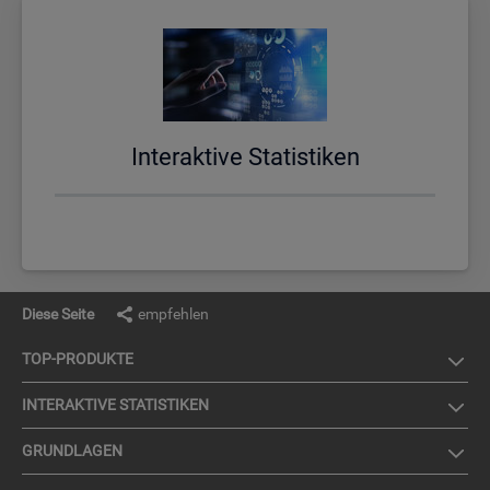
In­ter­ak­ti­ve Sta­tis­ti­ken
Diese Seite
empfehlen
TOP-PRO­DUK­TE
IN­TER­AK­TI­VE STA­TIS­TI­KEN
GRUND­LA­GEN