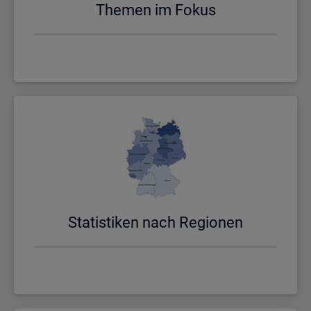
The­men im Fokus
Sta­tis­ti­ken nach Re­gio­nen