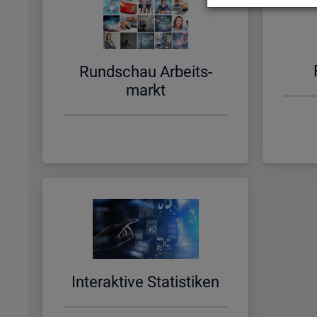
Rund­schau Ar­beits­
markt
In­ter­ak­ti­ve Sta­tis­ti­ken