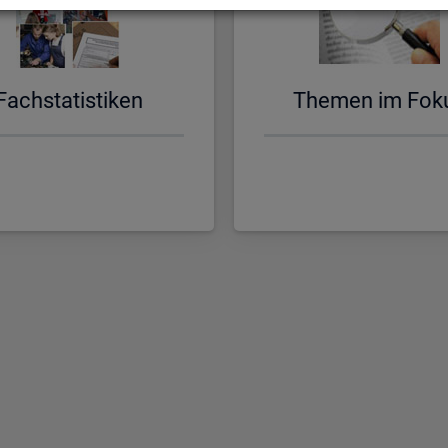
Fach­sta­tis­ti­ken
The­men im Fok