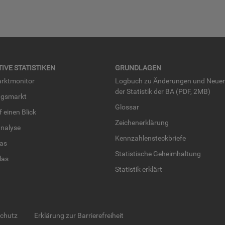
TI­VE STA­TIS­TI­KEN
GRUND­LA­GEN
rkt­mo­ni­tor
Log­buch zu Än­de­run­gen und Neue­
der Sta­tis­tik der BA (PDF, 2MB)
ngs­markt
Glos­sar
uf einen Blick
Zei­chen­er­klä­rung
na­ly­se
Kenn­zah­len­steck­brie­fe
­las
Sta­tis­ti­sche Ge­heim­hal­tung
­las
Sta­tis­tik er­klärt
schutz
Erklärung zur Barrierefreiheit