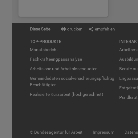
Diese Seite
drucken
empfehlen
TOP-PRO­DUK­TE
IN­TER­AK­
Mo­nats­be­richt
Ar­beits­ma
Fach­kräf­te­eng­pass­ana­ly­se
Aus­bil­du
Ar­beits­lo­se und Ar­beits­lo­sen­quo­ten
Be­ru­fe a
Ge­mein­de­da­ten so­zi­al­ver­si­che­rungs­pflich­tig
Eng­pass­a
Be­schäf­tig­ter
Ent­gel­t­at
Rea­li­sier­te Kurz­ar­beit (hoch­ge­rech­net)
Pend­ler­at
© Bundesagentur für Arbeit
Impressum
Daten