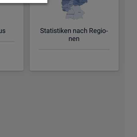
us
Sta­tis­ti­ken nach Re­gio­
nen