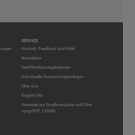
SER­VICE
run­gen
Kon­takt, Feed­back und Kri­tik
News­let­ter
Ver­öf­fent­li­chungs­ka­len­der
In­di­vi­du­el­le Aus­wer­tungs­an­lie­gen
Über uns
English Site
Hin­wei­se zur Quel­len­an­ga­be und Zi­tie­
rung (PDF, 132KB)