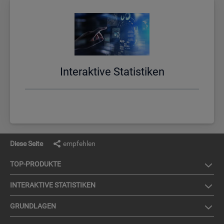
In­ter­ak­ti­ve Sta­tis­ti­ken
Diese Seite
empfehlen
TOP-PRO­DUK­TE
IN­TER­AK­TI­VE STA­TIS­TI­KEN
GRUND­LA­GEN