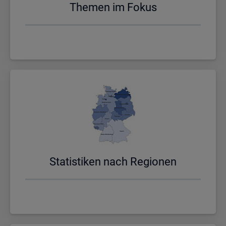
The­men im Fokus
Sta­tis­ti­ken nach Re­gio­nen