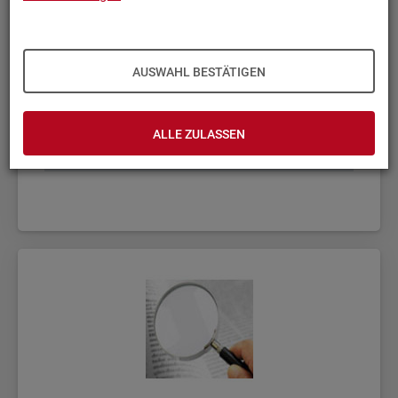
AUSWAHL BESTÄTIGEN
ALLE ZULASSEN
Fach­sta­tis­ti­ken