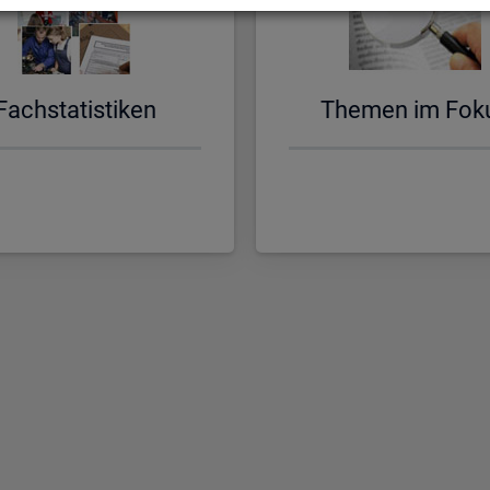
Fach­sta­tis­ti­ken
The­men im Fok