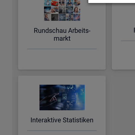
Rund­schau Ar­beits­
markt
In­ter­ak­ti­ve Sta­tis­ti­ken