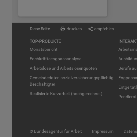
Diese Seite
drucken
empfehlen
TOP-PRO­DUK­TE
IN­TER­AK­
Mo­nats­be­richt
Ar­beits­ma
Fach­kräf­te­eng­pass­ana­ly­se
Aus­bil­du
Ar­beits­lo­se und Ar­beits­lo­sen­quo­ten
Be­ru­fe a
Ge­mein­de­da­ten so­zi­al­ver­si­che­rungs­pflich­tig
Eng­pass­a
Be­schäf­tig­ter
Ent­gel­t­at
Rea­li­sier­te Kurz­ar­beit (hoch­ge­rech­net)
Pend­ler­at
© Bundesagentur für Arbeit
Impressum
Daten