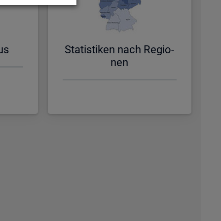
us
Sta­tis­ti­ken nach Re­gio­
nen