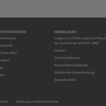
TI­VE STA­TIS­TI­KEN
GRUND­LA­GEN
rkt­mo­ni­tor
Log­buch zu Än­de­run­gen und Neue­
der Sta­tis­tik der BA (PDF, 2MB)
ngs­markt
Glos­sar
uf einen Blick
Zei­chen­er­klä­rung
na­ly­se
Kenn­zah­len­steck­brie­fe
­las
Sta­tis­ti­sche Ge­heim­hal­tung
­las
Sta­tis­tik er­klärt
schutz
Erklärung zur Barrierefreiheit