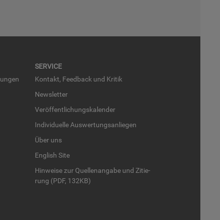
SER­VICE
run­gen
Kon­takt, Feed­back und Kri­tik
News­let­ter
Ver­öf­fent­li­chungs­ka­len­der
In­di­vi­du­el­le Aus­wer­tungs­an­lie­gen
Über uns
English Site
Hin­wei­se zur Quel­len­an­ga­be und Zi­tie­
rung (PDF, 132KB)