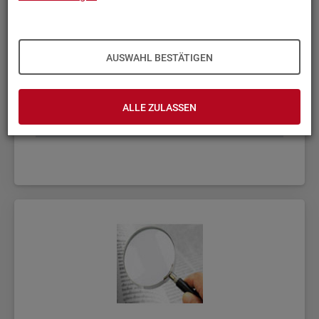
AUSWAHL BESTÄTIGEN
ALLE ZULASSEN
Fach­sta­tis­ti­ken