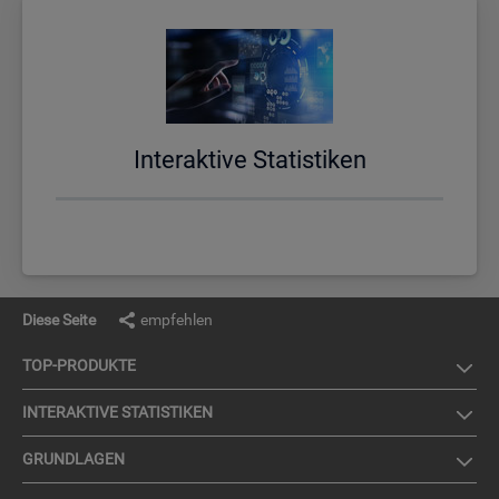
In­ter­ak­ti­ve Sta­tis­ti­ken
Diese Seite
empfehlen
TOP-PRO­DUK­TE
IN­TER­AK­TI­VE STA­TIS­TI­KEN
GRUND­LA­GEN