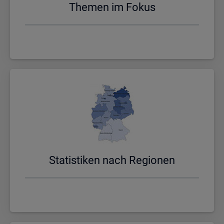
The­men im Fokus
Sta­tis­ti­ken nach Re­gio­nen