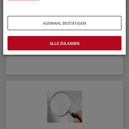
AUSWAHL BESTÄTIGEN
ALLE ZULASSEN
Fach­sta­tis­ti­ken