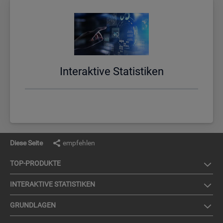
In­ter­ak­ti­ve Sta­tis­ti­ken
Diese Seite
empfehlen
TOP-PRO­DUK­TE
IN­TER­AK­TI­VE STA­TIS­TI­KEN
GRUND­LA­GEN