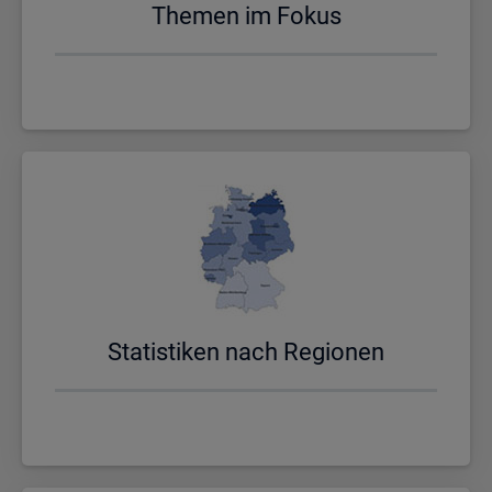
The­men im Fokus
Sta­tis­ti­ken nach Re­gio­nen