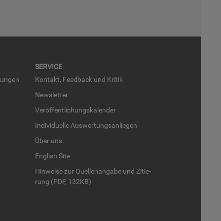
SER­VICE
run­gen
Kon­takt, Feed­back und Kri­tik
News­let­ter
Ver­öf­fent­li­chungs­ka­len­der
In­di­vi­du­el­le Aus­wer­tungs­an­lie­gen
Über uns
English Site
Hin­wei­se zur Quel­len­an­ga­be und Zi­tie­
rung (PDF, 132KB)