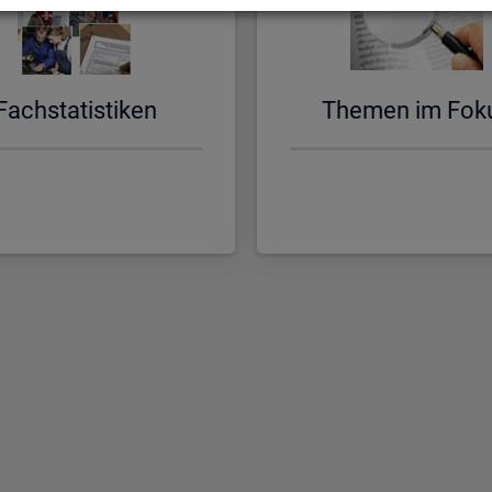
Fach­sta­tis­ti­ken
The­men im Fok