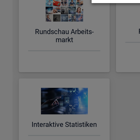
Rund­schau Ar­beits­
markt
In­ter­ak­ti­ve Sta­tis­ti­ken