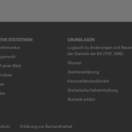
TI­VE STA­TIS­TI­KEN
GRUND­LA­GEN
rkt­mo­ni­tor
Log­buch zu Än­de­run­gen und Neue­
der Sta­tis­tik der BA (PDF, 2MB)
ngs­markt
Glos­sar
uf einen Blick
Zei­chen­er­klä­rung
na­ly­se
Kenn­zah­len­steck­brie­fe
­las
Sta­tis­ti­sche Ge­heim­hal­tung
­las
Sta­tis­tik er­klärt
schutz
Erklärung zur Barrierefreiheit