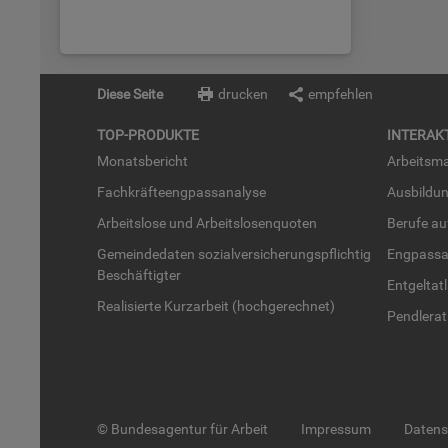
Diese Seite
drucken
empfehlen
TOP-PRO­DUK­TE
IN­TER­AK­
Mo­nats­be­richt
Ar­beits­ma
Fach­kräf­te­eng­pass­ana­ly­se
Aus­bil­du
Ar­beits­lo­se und Ar­beits­lo­sen­quo­ten
Be­ru­fe a
Ge­mein­de­da­ten so­zi­al­ver­si­che­rungs­pflich­tig
Eng­pass­a
Be­schäf­tig­ter
Ent­gel­t­at
Rea­li­sier­te Kurz­ar­beit (hoch­ge­rech­net)
Pend­ler­at
© Bundesagentur für Arbeit
Impressum
Daten