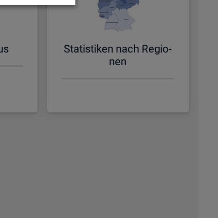
us
Sta­tis­ti­ken nach Re­gio­
nen