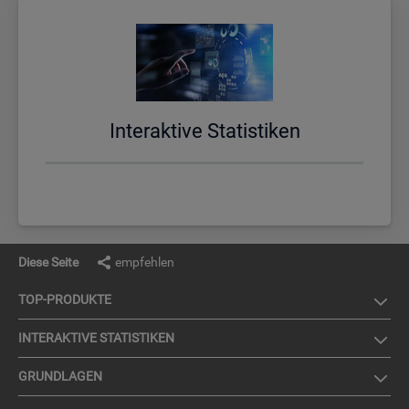
In­ter­ak­ti­ve Sta­tis­ti­ken
Diese Seite
empfehlen
TOP-PRO­DUK­TE
IN­TER­AK­TI­VE STA­TIS­TI­KEN
GRUND­LA­GEN