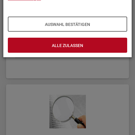
AUSWAHL BESTÄTIGEN
ALLE ZULASSEN
Fach­sta­tis­ti­ken