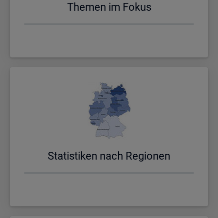
The­men im Fokus
Sta­tis­ti­ken nach Re­gio­nen