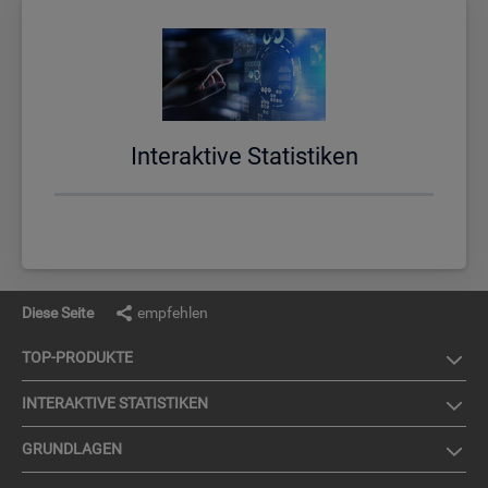
In­ter­ak­ti­ve Sta­tis­ti­ken
Diese Seite
empfehlen
TOP-PRO­DUK­TE
IN­TER­AK­TI­VE STA­TIS­TI­KEN
GRUND­LA­GEN