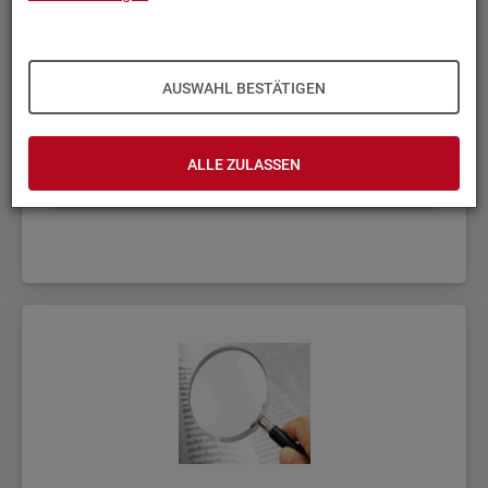
AUSWAHL BESTÄTIGEN
ALLE ZULASSEN
Fach­sta­tis­ti­ken