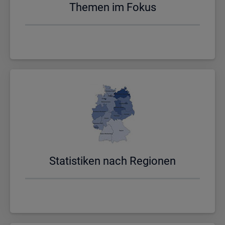
The­men im Fokus
Sta­tis­ti­ken nach Re­gio­nen