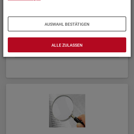
AUSWAHL BESTÄTIGEN
ALLE ZULASSEN
Fach­sta­tis­ti­ken