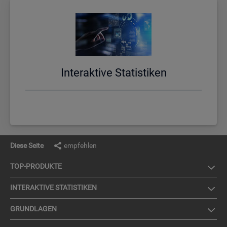
In­ter­ak­ti­ve Sta­tis­ti­ken
Diese Seite
empfehlen
TOP-PRO­DUK­TE
IN­TER­AK­TI­VE STA­TIS­TI­KEN
GRUND­LA­GEN