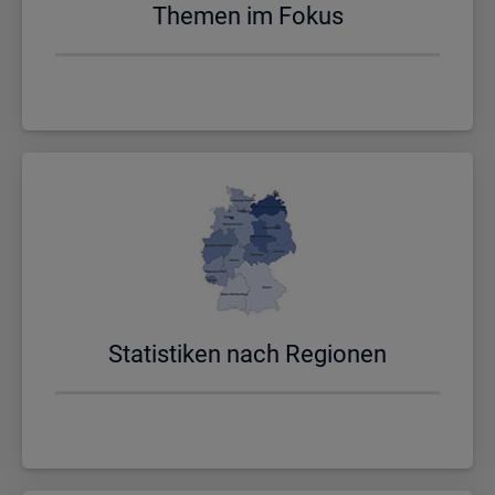
The­men im Fokus
Sta­tis­ti­ken nach Re­gio­nen