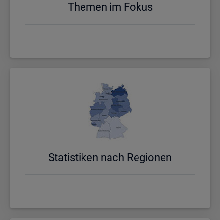
The­men im Fokus
Sta­tis­ti­ken nach Re­gio­nen