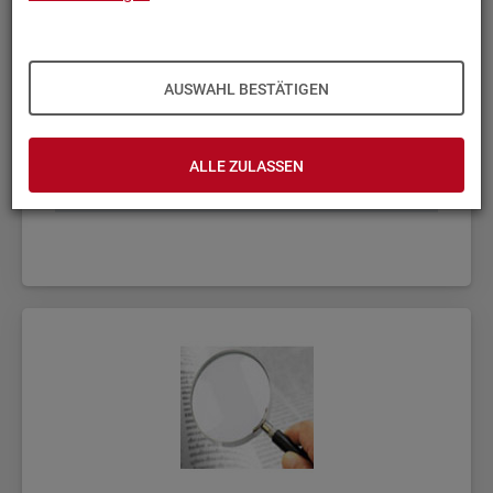
AUSWAHL BESTÄTIGEN
ALLE ZULASSEN
Fach­sta­tis­ti­ken