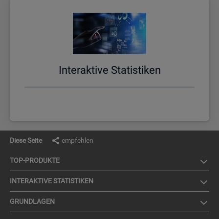
In­ter­ak­ti­ve Sta­tis­ti­ken
Diese Seite
empfehlen
TOP-PRO­DUK­TE
IN­TER­AK­TI­VE STA­TIS­TI­KEN
GRUND­LA­GEN