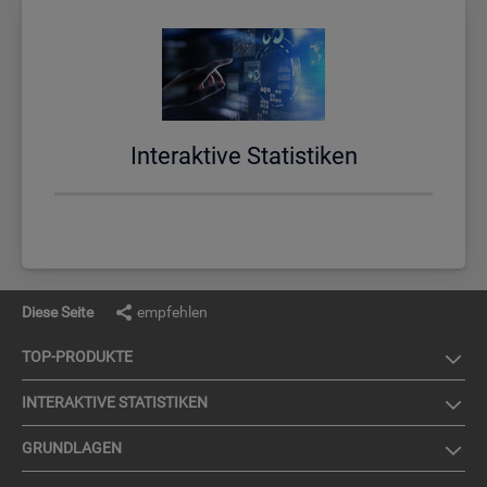
In­ter­ak­ti­ve Sta­tis­ti­ken
Diese Seite
empfehlen
TOP-PRO­DUK­TE
IN­TER­AK­TI­VE STA­TIS­TI­KEN
GRUND­LA­GEN