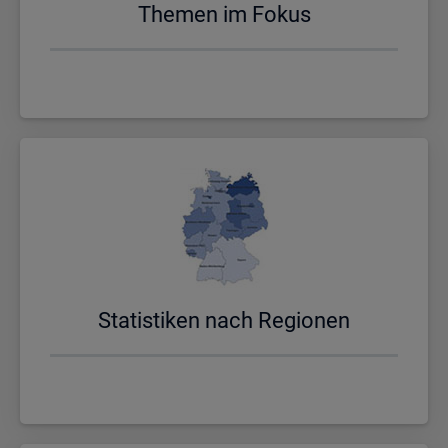
The­men im Fokus
Sta­tis­ti­ken nach Re­gio­nen