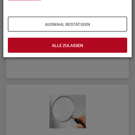
AUSWAHL BESTÄTIGEN
ALLE ZULASSEN
Fach­sta­tis­ti­ken