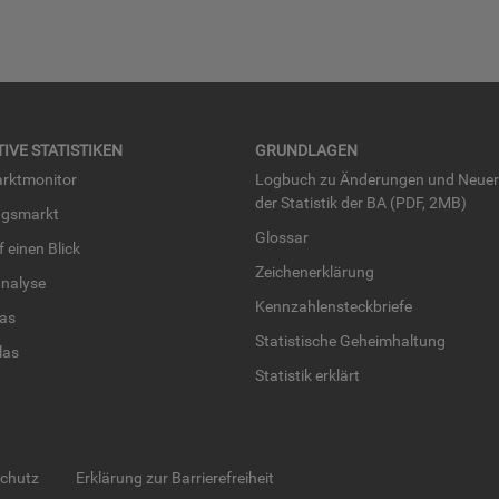
TI­VE STA­TIS­TI­KEN
GRUND­LA­GEN
rkt­mo­ni­tor
Log­buch zu Än­de­run­gen und Neue­
der Sta­tis­tik der BA (PDF, 2MB)
ngs­markt
Glos­sar
uf einen Blick
Zei­chen­er­klä­rung
na­ly­se
Kenn­zah­len­steck­brie­fe
­las
Sta­tis­ti­sche Ge­heim­hal­tung
­las
Sta­tis­tik er­klärt
schutz
Erklärung zur Barrierefreiheit