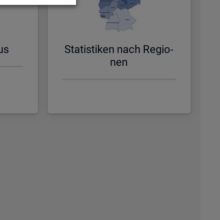
us
Sta­tis­ti­ken nach Re­gio­
nen