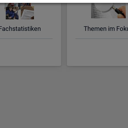
Fach­sta­tis­ti­ken
The­men im Fok