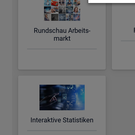
Rund­schau Ar­beits­
markt
In­ter­ak­ti­ve Sta­tis­ti­ken