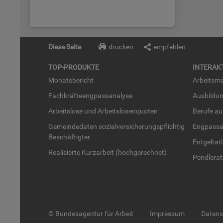
Diese Seite
drucken
empfehlen
TOP-PRO­DUK­TE
IN­TER­AK­
Mo­nats­be­richt
Ar­beits­ma
Fach­kräf­te­eng­pass­ana­ly­se
Aus­bil­du
Ar­beits­lo­se und Ar­beits­lo­sen­quo­ten
Be­ru­fe a
Ge­mein­de­da­ten so­zi­al­ver­si­che­rungs­pflich­tig
Eng­pass­a
Be­schäf­tig­ter
Ent­gel­t­at
Rea­li­sier­te Kurz­ar­beit (hoch­ge­rech­net)
Pend­ler­at
© Bundesagentur für Arbeit
Impressum
Daten