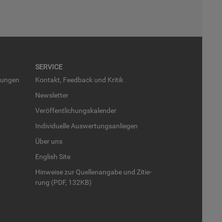
SER­VICE
run­gen
Kon­takt, Feed­back und Kri­tik
News­let­ter
Ver­öf­fent­li­chungs­ka­len­der
In­di­vi­du­el­le Aus­wer­tungs­an­lie­gen
Über uns
English Site
Hin­wei­se zur Quel­len­an­ga­be und Zi­tie­
rung (PDF, 132KB)