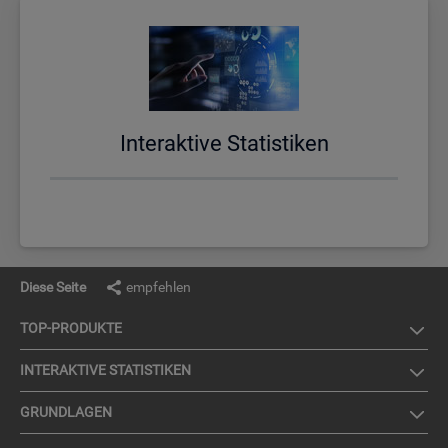
In­ter­ak­ti­ve Sta­tis­ti­ken
Diese Seite
empfehlen
TOP-PRO­DUK­TE
IN­TER­AK­TI­VE STA­TIS­TI­KEN
GRUND­LA­GEN