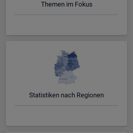
The­men im Fokus
Sta­tis­ti­ken nach Re­gio­nen