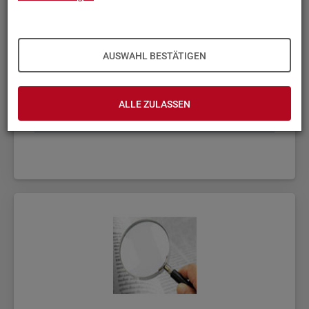
AUSWAHL BESTÄTIGEN
ALLE ZULASSEN
Fach­sta­tis­ti­ken