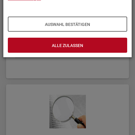
AUSWAHL BESTÄTIGEN
ALLE ZULASSEN
Fach­sta­tis­ti­ken