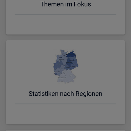
The­men im Fokus
Sta­tis­ti­ken nach Re­gio­nen