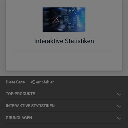
In­ter­ak­ti­ve Sta­tis­ti­ken
Diese Seite
empfehlen
TOP-PRO­DUK­TE
IN­TER­AK­TI­VE STA­TIS­TI­KEN
GRUND­LA­GEN