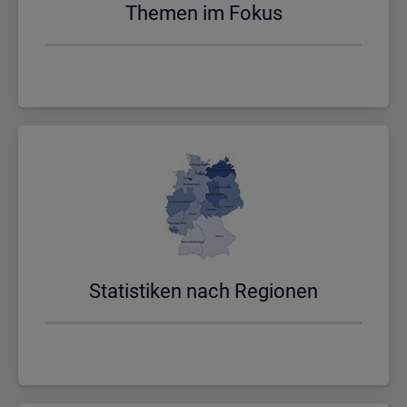
The­men im Fokus
Sta­tis­ti­ken nach Re­gio­nen