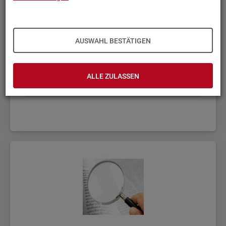
AUSWAHL BESTÄTIGEN
ALLE ZULASSEN
Fach­sta­tis­ti­ken