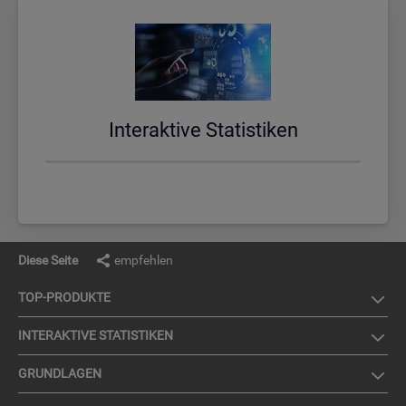
In­ter­ak­ti­ve Sta­tis­ti­ken
Diese Seite
empfehlen
TOP-PRO­DUK­TE
IN­TER­AK­TI­VE STA­TIS­TI­KEN
GRUND­LA­GEN