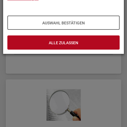
AUSWAHL BESTÄTIGEN
ALLE ZULASSEN
Fach­sta­tis­ti­ken